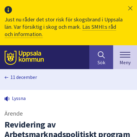
Just nu råder det stor risk för skogsbrand i Uppsala
län. Var försiktig i skog och mark.
Läs SMHI:s råd
och information.
Sök
huvudinnehåll
efter
Till sidans
Sök
Meny
innehåll
på
11 december
webbplatsen.
När
du
Lyssna
börjar
skriva
Ärende
i
sökfältet
Revidering av
kommer
Arbetsmarknadspolitiskt program
sökförslag