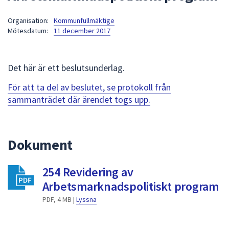
att
Organisation:
Kommunfullmäktige
presenteras
Mötesdatum:
11 december 2017
under
fältet.
Använd
Det här är ett beslutsunderlag.
piltangenterna
för
För att ta del av beslutet, se protokoll från
att
sammanträdet där ärendet togs upp.
navigera
mellan
sökförslagen
Dokument
och
enter
254 Revidering av
för
att
Arbetsmarknadspolitiskt program
välja
PDF, 4 MB |
Lyssna
något
av