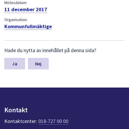
dem.
Mötesdatum:
11 december 2017
Organisation:
Kommunfullmäktige
L
Hade du nytta av innehållet på denna sida?
ä
m
n
Nej
a
s
y
n
p
u
n
Kontakt
k
t
Kontaktcenter:
018-727 00 00
e