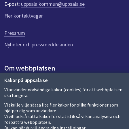
r
E-post:
uppsala.kommun@uppsala.se
f
ö
Fler kontaktvägar
r
d
e
Pressrum
n
n
Nyheter och pressmeddelanden
a
s
i
Om webbplatsen
d
a
Om webbplatsen
Kakor på uppsala.se
Vi använder nödvändiga kakor (cookies) för att webbplatsen
Allmänna handlingar och diarium
ska fungera.
Behandling av personuppgifter
Vi skulle vilja sätta lite fler kakor för olika funktioner som
hjälper dig som användare.
Kakor
Vi vill också sätta kakor för statistik så vi kan analysera och
förbättra webbplatsen.
Språk (other languages)
Du kan när du vill ändra dina inställningar.