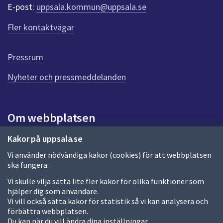
r
E-post:
uppsala.kommun@uppsala.se
f
ö
Fler kontaktvägar
r
d
e
Pressrum
n
n
Nyheter och pressmeddelanden
a
s
i
Om webbplatsen
d
a
Om webbplatsen
Kakor på uppsala.se
Vi använder nödvändiga kakor (cookies) för att webbplatsen
Allmänna handlingar och diarium
ska fungera.
Behandling av personuppgifter
Vi skulle vilja sätta lite fler kakor för olika funktioner som
hjälper dig som användare.
Kakor
Vi vill också sätta kakor för statistik så vi kan analysera och
förbättra webbplatsen.
Språk (other languages)
Du kan när du vill ändra dina inställningar.