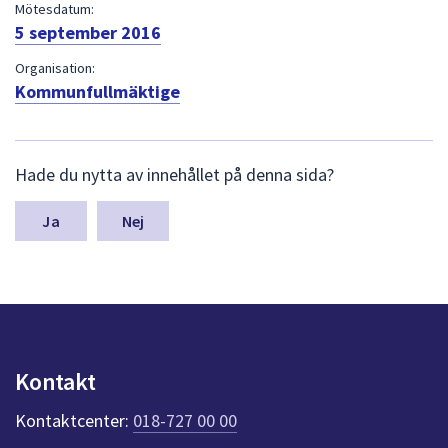
dem.
Mötesdatum:
5 september 2016
Organisation:
Kommunfullmäktige
L
Hade du nytta av innehållet på denna sida?
ä
m
n
Nej
a
s
y
n
p
u
n
Kontakt
k
t
Kontaktcenter:
018-727 00 00
e