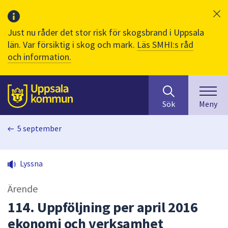
Just nu råder det stor risk för skogsbrand i Uppsala
län. Var försiktig i skog och mark.
Läs SMHI:s råd
och information.
Sök
huvudinnehåll
efter
Till sidans
Sök
Meny
innehåll
på
5 september
webbplatsen.
När
du
Lyssna
börjar
skriva
Ärende
i
sökfältet
114. Uppföljning per april 2016
kommer
ekonomi och verksamhet
sökförslag