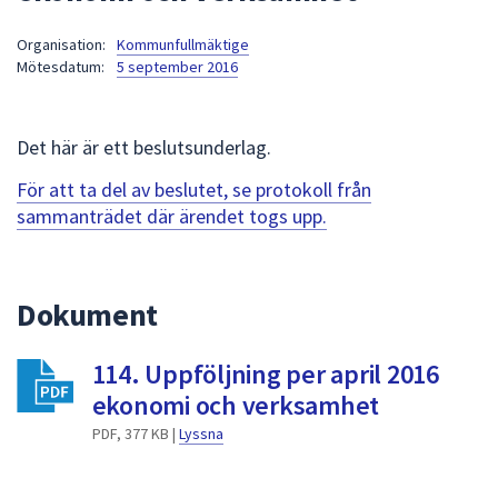
att
Organisation:
Kommunfullmäktige
presenteras
Mötesdatum:
5 september 2016
under
fältet.
Använd
Det här är ett beslutsunderlag.
piltangenterna
för
För att ta del av beslutet, se protokoll från
att
sammanträdet där ärendet togs upp.
navigera
mellan
sökförslagen
Dokument
och
enter
114. Uppföljning per april 2016
för
att
ekonomi och verksamhet
välja
PDF, 377 KB |
Lyssna
något
av