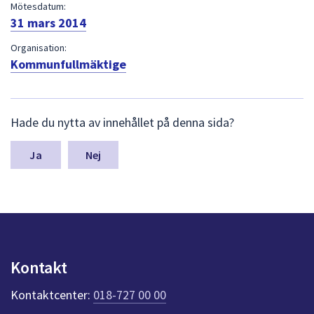
dem.
Mötesdatum:
31 mars 2014
Organisation:
Kommunfullmäktige
L
Hade du nytta av innehållet på denna sida?
ä
m
n
Nej
a
s
y
n
p
u
n
Kontakt
k
t
Kontaktcenter:
018-727 00 00
e