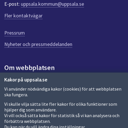
r
E-post:
uppsala.kommun@uppsala.se
f
ö
Fler kontaktvägar
r
d
e
Pressrum
n
n
Nyheter och pressmeddelanden
a
s
i
Om webbplatsen
d
a
Om webbplatsen
Kakor på uppsala.se
Vi använder nödvändiga kakor (cookies) för att webbplatsen
Allmänna handlingar och diarium
ska fungera.
Behandling av personuppgifter
Vi skulle vilja sätta lite fler kakor för olika funktioner som
hjälper dig som användare.
Kakor
Vi vill också sätta kakor för statistik så vi kan analysera och
förbättra webbplatsen.
Språk (other languages)
Du kan när du vill ändra dina inställningar.