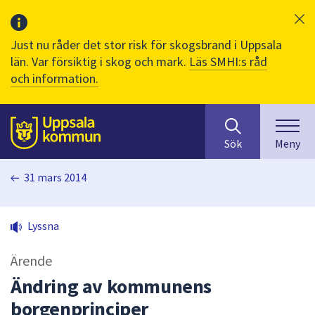
Just nu råder det stor risk för skogsbrand i Uppsala
län. Var försiktig i skog och mark.
Läs SMHI:s råd
och information.
Sök
huvudinnehåll
efter
Till sidans
Sök
Meny
innehåll
på
31 mars 2014
webbplatsen.
När
du
Lyssna
börjar
skriva
Ärende
i
sökfältet
Ändring av kommunens
kommer
borgenprinciper
sökförslag