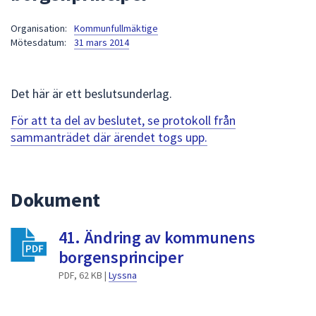
att
Organisation:
Kommunfullmäktige
presenteras
Mötesdatum:
31 mars 2014
under
fältet.
Använd
Det här är ett beslutsunderlag.
piltangenterna
för
För att ta del av beslutet, se protokoll från
att
sammanträdet där ärendet togs upp.
navigera
mellan
sökförslagen
Dokument
och
enter
41. Ändring av kommunens
för
att
borgensprinciper
välja
PDF, 62 KB |
Lyssna
något
av