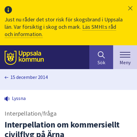
Just nu råder det stor risk för skogsbrand i Uppsala
län. Var försiktig i skog och mark.
Läs SMHI:s råd
och information.
Sök
huvudinnehåll
efter
Till sidans
Sök
Meny
innehåll
på
15 december 2014
webbplatsen.
När
du
Lyssna
börjar
skriva
Interpellation/fråga
i
sökfältet
Interpellation om kommersiellt
kommer
civilflyg på Ärna
sökförslag