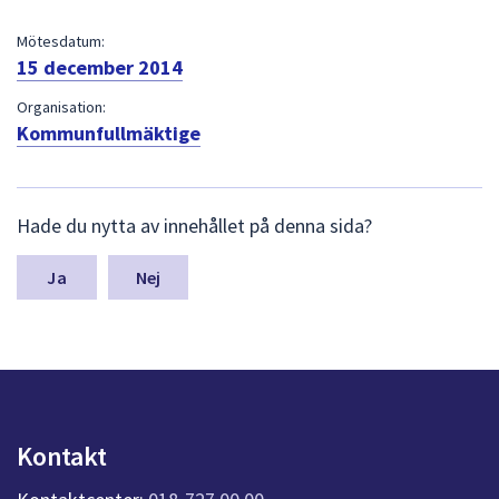
dem.
Mötesdatum:
15 december 2014
Organisation:
Kommunfullmäktige
L
Hade du nytta av innehållet på denna sida?
ä
m
n
Nej
a
s
y
n
p
u
n
Kontakt
k
t