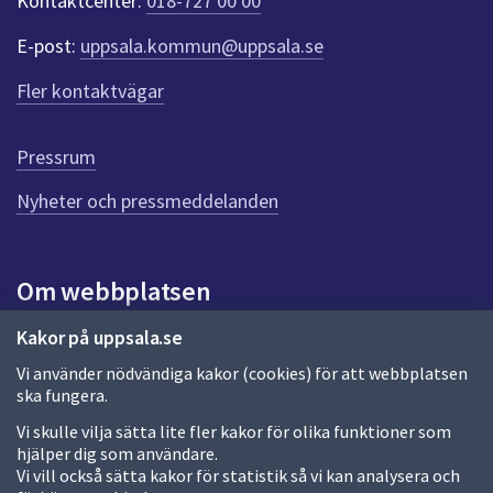
Kontaktcenter:
018-727 00 00
e
r
E-post:
uppsala.kommun@uppsala.se
f
ö
Fler kontaktvägar
r
d
e
Pressrum
n
n
Nyheter och pressmeddelanden
a
s
i
Om webbplatsen
d
a
Om webbplatsen
Kakor på uppsala.se
Vi använder nödvändiga kakor (cookies) för att webbplatsen
Allmänna handlingar och diarium
ska fungera.
Behandling av personuppgifter
Vi skulle vilja sätta lite fler kakor för olika funktioner som
hjälper dig som användare.
Kakor
Vi vill också sätta kakor för statistik så vi kan analysera och