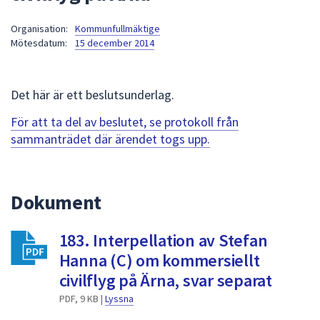
att
Organisation:
Kommunfullmäktige
presenteras
Mötesdatum:
15 december 2014
under
fältet.
Använd
Det här är ett beslutsunderlag.
piltangenterna
för
För att ta del av beslutet, se protokoll från
att
sammanträdet där ärendet togs upp.
navigera
mellan
sökförslagen
Dokument
och
enter
183. Interpellation av Stefan
för
att
Hanna (C) om kommersiellt
välja
civilflyg på Ärna, svar separat
något
PDF, 9 KB |
Lyssna
av