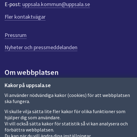
r
E-post:
uppsala.kommun@uppsala.se
f
ö
Fler kontaktvägar
r
d
e
Pressrum
n
n
Nyheter och pressmeddelanden
a
s
i
Om webbplatsen
d
a
Om webbplatsen
Kakor på uppsala.se
Vi använder nödvändiga kakor (cookies) för att webbplatsen
Allmänna handlingar och diarium
ska fungera.
Behandling av personuppgifter
Vi skulle vilja sätta lite fler kakor för olika funktioner som
hjälper dig som användare.
Kakor
Vi vill också sätta kakor för statistik så vi kan analysera och
förbättra webbplatsen.
Språk (other languages)
Du kan när du vill ändra dina inställningar.