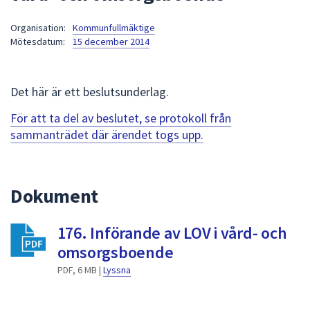
att
Organisation:
Kommunfullmäktige
presenteras
Mötesdatum:
15 december 2014
under
fältet.
Använd
Det här är ett beslutsunderlag.
piltangenterna
för
För att ta del av beslutet, se protokoll från
att
sammanträdet där ärendet togs upp.
navigera
mellan
sökförslagen
Dokument
och
enter
176. Införande av LOV i vård- och
för
att
omsorgsboende
välja
PDF, 6 MB |
Lyssna
något
av