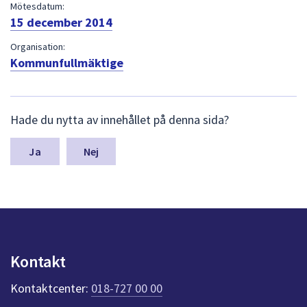
dem.
Mötesdatum:
15 december 2014
Organisation:
Kommunfullmäktige
L
Hade du nytta av innehållet på denna sida?
ä
m
n
Nej
a
s
y
n
p
u
n
Kontakt
k
t
Kontaktcenter:
018-727 00 00
e