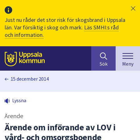
Just nu råder det stor risk för skogsbrand i Uppsala
län. Var försiktig i skog och mark.
Läs SMHI:s råd
och information.
Sök
huvudinnehåll
efter
Till sidans
Sök
Meny
innehåll
på
15 december 2014
webbplatsen.
När
du
Lyssna
börjar
skriva
Ärende
i
sökfältet
Ärende om införande av LOV i
kommer
vård- och omsorgsboende
sökförslag