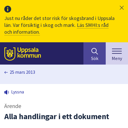
Just nu råder det stor risk för skogsbrand i Uppsala
län. Var försiktig i skog och mark.
Läs SMHI:s råd
och information.
Sök
huvudinnehåll
efter
Till sidans
Sök
Meny
innehåll
på
25 mars 2013
webbplatsen.
När
du
Lyssna
börjar
skriva
Ärende
i
sökfältet
Alla handlingar i ett dokument
kommer
sökförslag