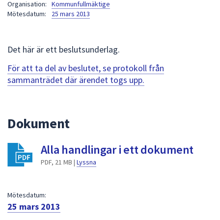
Organisation:
Kommunfullmäktige
att
Mötesdatum:
25 mars 2013
presenteras
under
fältet.
Det här är ett beslutsunderlag.
Använd
För att ta del av beslutet, se protokoll från
piltangenterna
sammanträdet där ärendet togs upp.
för
att
navigera
mellan
Dokument
sökförslagen
och
Alla handlingar i ett dokument
enter
PDF, 21 MB |
Lyssna
för
att
välja
Mötesdatum:
något
25 mars 2013
av