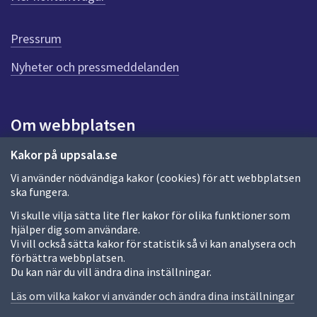
r
d
e
Pressrum
n
n
Nyheter och pressmeddelanden
a
s
i
Om webbplatsen
d
a
Om webbplatsen
Kakor på uppsala.se
Vi använder nödvändiga kakor (cookies) för att webbplatsen
Allmänna handlingar och diarium
ska fungera.
Behandling av personuppgifter
Vi skulle vilja sätta lite fler kakor för olika funktioner som
hjälper dig som användare.
Kakor
Vi vill också sätta kakor för statistik så vi kan analysera och
förbättra webbplatsen.
Språk (other languages)
Du kan när du vill ändra dina inställningar.
Tillgänglighetsredogörelse
Läs om vilka kakor vi använder och ändra dina inställningar