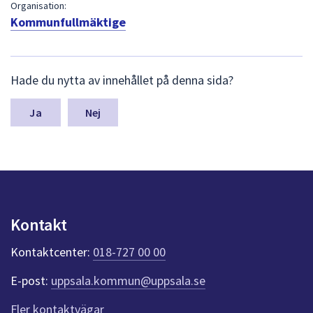
dem.
Organisation:
Kommunfullmäktige
L
Hade du nytta av innehållet på denna sida?
ä
m
n
Nej
a
s
y
n
p
u
n
Kontakt
k
t
Kontaktcenter:
018-727 00 00
e
r
E-post:
uppsala.kommun@uppsala.se
f
ö
Fler kontaktvägar