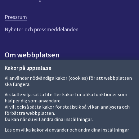
r
d
e
Pressrum
n
n
Nyheter och pressmeddelanden
a
s
i
Om webbplatsen
d
a
Om webbplatsen
Kakor på uppsala.se
Vi använder nödvändiga kakor (cookies) för att webbplatsen
Allmänna handlingar och diarium
ska fungera.
Behandling av personuppgifter
Vi skulle vilja sätta lite fler kakor för olika funktioner som
hjälper dig som användare.
Kakor
Vi vill också sätta kakor för statistik så vi kan analysera och
förbättra webbplatsen.
Språk (other languages)
Du kan när du vill ändra dina inställningar.
Tillgänglighetsredogörelse
Läs om vilka kakor vi använder och ändra dina inställningar