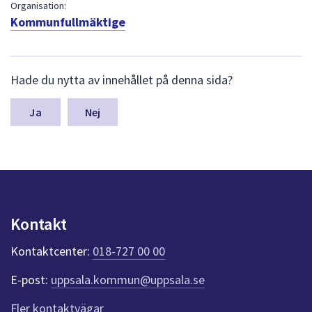
dem.
Organisation:
Kommunfullmäktige
L
Hade du nytta av innehållet på denna sida?
ä
m
n
Nej
a
s
y
n
p
u
n
Kontakt
k
t
Kontaktcenter:
018-727 00 00
e
r
E-post:
uppsala.kommun@uppsala.se
f
ö
Fler kontaktvägar