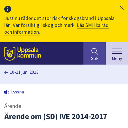
Just nu råder det stor risk för skogsbrand i Uppsala
län. Var försiktig i skog och mark.
Läs SMHI:s råd
och information.
Sök
huvudinnehåll
efter
Till sidans
Sök
Meny
innehåll
på
10-11 juni 2013
webbplatsen.
När
du
Lyssna
börjar
skriva
Ärende
i
sökfältet
Ärende om (SD) IVE 2014-2017
kommer
sökförslag