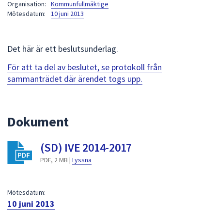
Organisation:
Kommunfullmäktige
att
Mötesdatum:
10 juni 2013
presenteras
under
fältet.
Det här är ett beslutsunderlag.
Använd
För att ta del av beslutet, se protokoll från
piltangenterna
sammanträdet där ärendet togs upp.
för
att
navigera
mellan
Dokument
sökförslagen
och
(SD) IVE 2014-2017
enter
PDF, 2 MB |
Lyssna
för
att
välja
Mötesdatum:
något
10 juni 2013
av