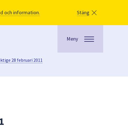
åd och information.
Stäng
Meny
tige 28 februari 2011
1