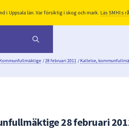
nd i Uppsala län. Var försiktig i skog och mark.
Läs SMHI:s r
Kommunfullmäktige
/
28 februari 2011
/
Kallelse, kommunfullmäk
nfullmäktige 28 februari 201