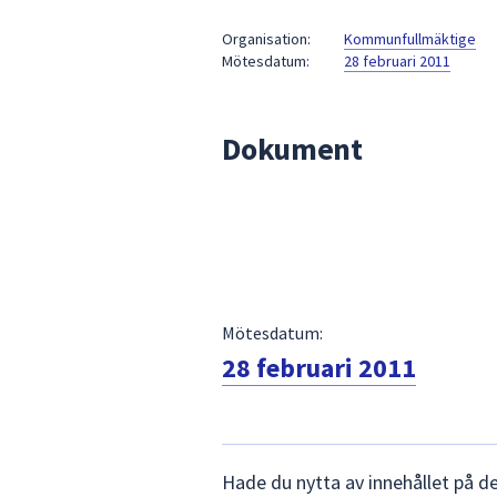
under
fältet.
Organisation:
Kommunfullmäktige
Mötesdatum:
28 februari 2011
Använd
piltangenterna
för
Dokument
att
navigera
mellan
sökförslagen
och
enter
för
att
Mötesdatum:
välja
28 februari 2011
något
av
dem.
Lämna
Hade du nytta av innehållet på d
synpunkter