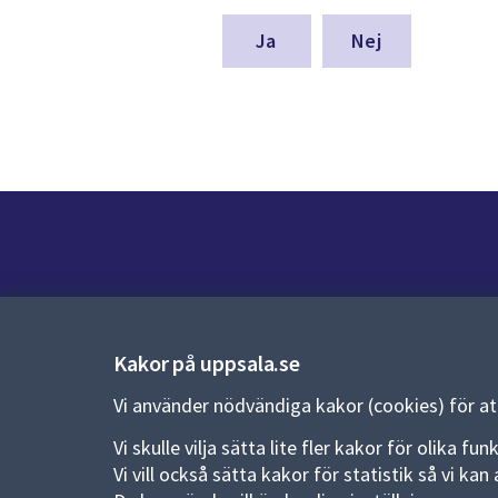
för
denna
Nej
sida
Kontakt
Kontaktcenter:
018-727 00 00
Kakor på uppsala.se
E-post:
uppsala.kommun@uppsala.se
Vi använder nödvändiga kakor (cookies) för a
Fler kontaktvägar
Vi skulle vilja sätta lite fler kakor för olika 
Vi vill också sätta kakor för statistik så vi k