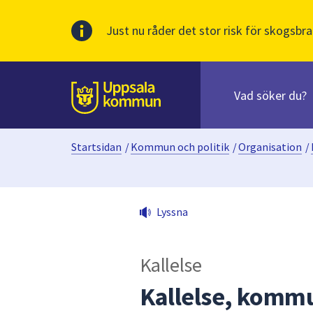
Just nu råder det stor risk för skogsbra
Sök
efter
huvudinnehåll
innehåll
Till sidans
på
webbplatsen.
Startsidan
/
Kommun och politik
/
Organisation
/
När
du
börjar
skriva
Lyssna
i
sökfältet
kommer
Kallelse
sökförslag
att
Kallelse, kommu
presenteras