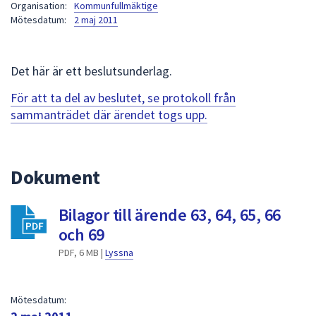
Organisation:
Kommunfullmäktige
att
Mötesdatum:
2 maj 2011
presenteras
under
fältet.
Det här är ett beslutsunderlag.
Använd
För att ta del av beslutet, se protokoll från
piltangenterna
sammanträdet där ärendet togs upp.
för
att
navigera
mellan
Dokument
sökförslagen
och
Bilagor till ärende 63, 64, 65, 66
enter
och 69
för
att
PDF, 6 MB |
Lyssna
välja
något
Mötesdatum:
av