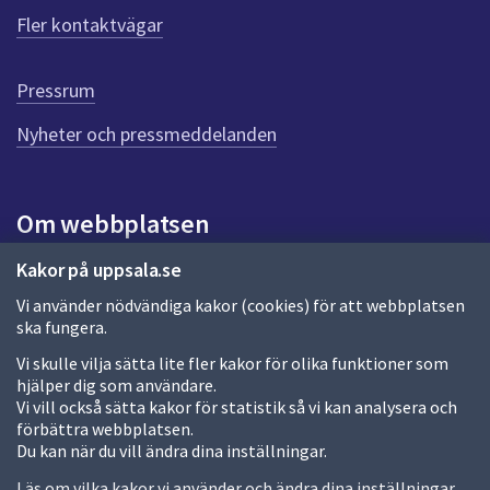
ö
Fler kontaktvägar
r
d
e
Pressrum
n
n
Nyheter och pressmeddelanden
a
s
i
Om webbplatsen
d
a
Om webbplatsen
Kakor på uppsala.se
Vi använder nödvändiga kakor (cookies) för att webbplatsen
Allmänna handlingar och diarium
ska fungera.
Behandling av personuppgifter
Vi skulle vilja sätta lite fler kakor för olika funktioner som
hjälper dig som användare.
Kakor
Vi vill också sätta kakor för statistik så vi kan analysera och
förbättra webbplatsen.
Språk (other languages)
Du kan när du vill ändra dina inställningar.
Tillgänglighetsredogörelse
Läs om vilka kakor vi använder och ändra dina inställningar