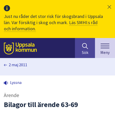
Just nu råder det stor risk för skogsbrand i Uppsala
län. Var försiktig i skog och mark.
Läs SMHI:s råd
och information.
Sök
huvudinnehåll
efter
Till sidans
Sök
Meny
innehåll
på
2 maj 2011
webbplatsen.
När
du
Lyssna
börjar
skriva
Ärende
i
sökfältet
Bilagor till ärende 63-69
kommer
sökförslag