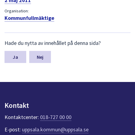
2 maj 2011
dem.
Organisation:
Kommunfullmäktige
L
Hade du nytta av innehållet på denna sida?
ä
m
n
Nej
a
s
y
n
p
u
n
Kontakt
k
t
Kontaktcenter:
018-727 00 00
e
r
E-post:
uppsala.kommun@uppsala.se
f