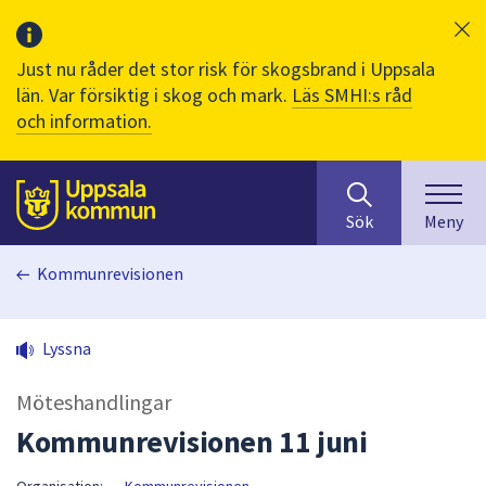
Just nu råder det stor risk för skogsbrand i Uppsala
län. Var försiktig i skog och mark.
Läs SMHI:s råd
och information.
Sök
huvudinnehåll
efter
Till sidans
Sök
Meny
innehåll
på
Kommunrevisionen
webbplatsen.
När
du
Lyssna
börjar
skriva
Möteshandlingar
i
sökfältet
Kommunrevisionen 11 juni
kommer
sökförslag