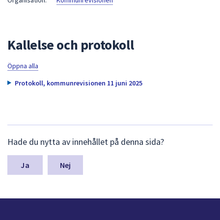
Organisation:
Kommunrevisionen
att
presenteras
under
Kallelse och protokoll
fältet.
Använd
Öppna alla
piltangenterna
för
Protokoll, kommunrevisionen 11 juni 2025
att
navigera
mellan
sökförslagen
L
och
Hade du nytta av innehållet på denna sida?
ä
enter
m
för
n
Nej
a
att
s
välja
y
något
n
av
p