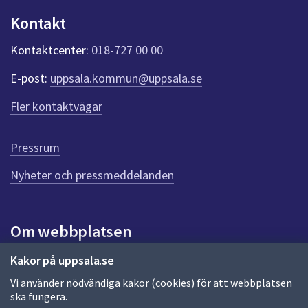
dem.
u
Kontakt
n
k
Kontaktcenter:
018-727 00 00
t
e
E-post:
uppsala.kommun@uppsala.se
r
f
Fler kontaktvägar
ö
r
d
Pressrum
e
n
Nyheter och pressmeddelanden
n
a
s
i
Om webbplatsen
d
a
Om webbplatsen
Kakor på uppsala.se
Vi använder nödvändiga kakor (cookies) för att webbplatsen
Allmänna handlingar och diarium
ska fungera.