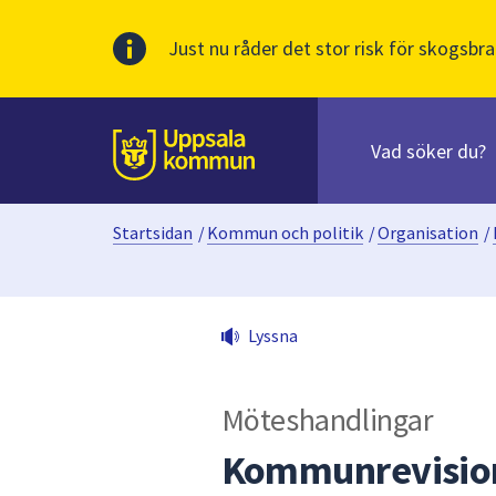
Just nu råder det stor risk för skogsbra
Sök
efter
huvudinnehåll
innehåll
Till sidans
på
webbplatsen.
Startsidan
/
Kommun och politik
/
Organisation
/
När
du
börjar
skriva
Lyssna
i
sökfältet
kommer
Möteshandlingar
sökförslag
att
Kommunrevision
presenteras