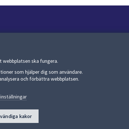
Om webbplatsen
Om webbplatsen
Allmänna handlingar och diarium
tt webbplatsen ska fungera.
Behandling av personuppgifter
funktioner som hjälper dig som användare.
an analysera och förbättra webbplatsen.
Kakor
Språk (other languages)
inställningar
Tillgänglighetsredogörelse
dvändiga kakor