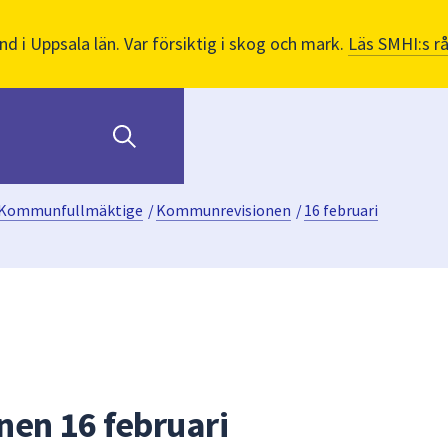
nd i Uppsala län. Var försiktig i skog och mark.
Läs SMHI:s r
Kommunfullmäktige
/
Kommunrevisionen
/
16 februari
en 16 februari