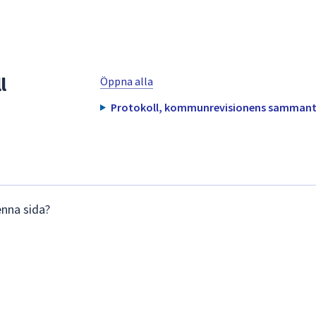
l
Öppna alla
Protokoll, kommunrevisionens sammanträ
enna sida?