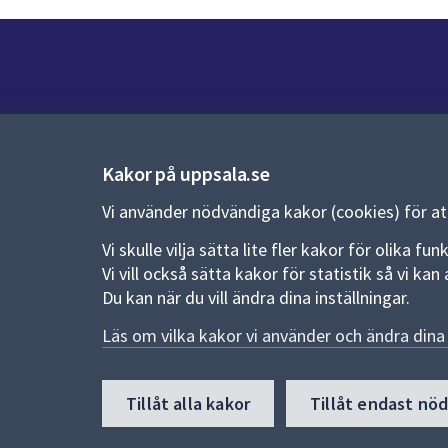
Kontakt
Kontaktcenter:
018-727 00 00
Kakor på uppsala.se
E-post:
uppsala.kommun@uppsala.se
Vi använder nödvändiga kakor (cookies) för a
Vi skulle vilja sätta lite fler kakor för olika 
Fler kontaktvägar
Vi vill också sätta kakor för statistik så vi k
Du kan när du vill ändra dina inställningar.
Pressrum
Läs om vilka kakor vi använder och ändra dina 
Nyheter och pressmeddelanden
Till
Tillåt alla kakor
Tillåt endast nö
toppen
av