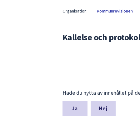
under
fältet.
Organisation:
Kommunrevisionen
Använd
piltangenterna
för
Kallelse och protokol
att
navigera
mellan
sökförslagen
och
enter
för
Lämna
Hade du nytta av innehållet på d
att
synpunkter
för
välja
denna
något
Nej
sida
av
dem.