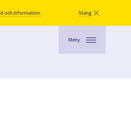
åd och information.
Stäng
Meny