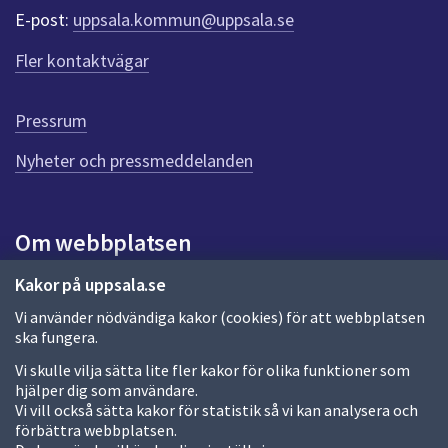
r
E-post:
uppsala.kommun@uppsala.se
f
ö
Fler kontaktvägar
r
d
e
Pressrum
n
n
Nyheter och pressmeddelanden
a
s
i
Om webbplatsen
d
a
Om webbplatsen
Kakor på uppsala.se
Vi använder nödvändiga kakor (cookies) för att webbplatsen
Allmänna handlingar och diarium
ska fungera.
Behandling av personuppgifter
Vi skulle vilja sätta lite fler kakor för olika funktioner som
hjälper dig som användare.
Kakor
Vi vill också sätta kakor för statistik så vi kan analysera och
förbättra webbplatsen.
Språk (other languages)