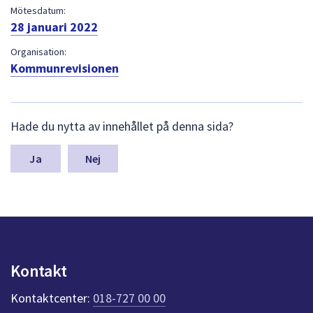
dem.
Mötesdatum:
28 januari 2022
Organisation:
Kommunrevisionen
L
Hade du nytta av innehållet på denna sida?
ä
m
n
Nej
a
s
y
n
p
u
n
Kontakt
k
t
Kontaktcenter:
018-727 00 00
e