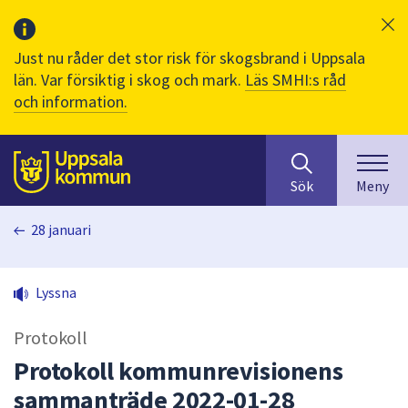
Just nu råder det stor risk för skogsbrand i Uppsala
län. Var försiktig i skog och mark.
Läs SMHI:s råd
och information.
Sök
huvudinnehåll
efter
Till sidans
Sök
Meny
innehåll
på
28 januari
webbplatsen.
När
du
Lyssna
börjar
skriva
Protokoll
i
sökfältet
Protokoll kommunrevisionens
kommer
sammanträde 2022-01-28
sökförslag