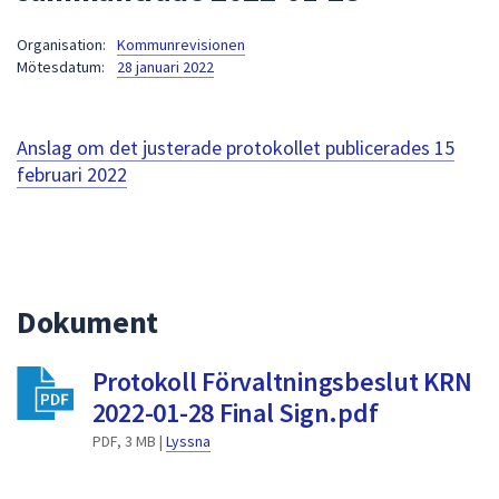
att
Organisation:
Kommunrevisionen
presenteras
Mötesdatum:
28 januari 2022
under
fältet.
Använd
Anslag om det justerade protokollet publicerades
15
piltangenterna
februari 2022
för
att
navigera
mellan
sökförslagen
Dokument
och
enter
för
Protokoll Förvaltningsbeslut KRN
att
2022-01-28 Final Sign.pdf
välja
PDF, 3 MB |
Lyssna
något
av