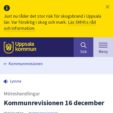
Just nu råder det stor risk för skogsbrand i Uppsala
län. Var försiktig i skog och mark.
Läs SMHI:s råd
och information.
Sök
huvudinnehåll
efter
Till sidans
Sök
Meny
innehåll
på
Kommunrevisionen
webbplatsen.
När
du
Lyssna
börjar
skriva
Möteshandlingar
i
sökfältet
Kommunrevisionen 16 december
kommer
sökförslag