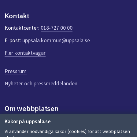
dem.
p
u
Kontakt
n
k
Kontaktcenter:
018-727 00 00
t
e
E-post:
uppsala.kommun@uppsala.se
r
f
Fler kontaktvägar
ö
r
d
Pressrum
e
n
Nyheter och pressmeddelanden
n
a
s
i
Om webbplatsen
d
a
Om webbplatsen
Kakor på uppsala.se
Vi använder nödvändiga kakor (cookies) för att webbplatsen
Allmänna handlingar och diarium