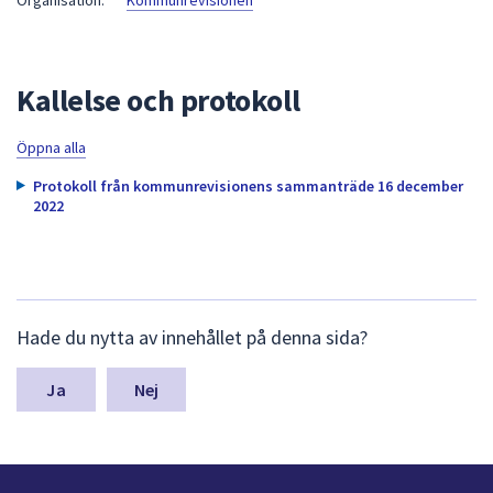
Organisation:
Kommunrevisionen
att
presenteras
under
Kallelse och protokoll
fältet.
Använd
Öppna alla
piltangenterna
för
Protokoll från kommunrevisionens sammanträde 16 december
2022
att
navigera
mellan
sökförslagen
och
L
Hade du nytta av innehållet på denna sida?
enter
ä
m
för
n
Nej
att
a
välja
s
något
y
av
n