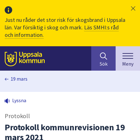
Just nu råder det stor risk för skogsbrand i Uppsala
län. Var försiktig i skog och mark.
Läs SMHI:s råd
och information.
Sök
huvudinnehåll
efter
Till sidans
Sök
Meny
innehåll
på
19 mars
webbplatsen.
När
du
Lyssna
börjar
skriva
Protokoll
i
sökfältet
Protokoll kommunrevisionen 19
kommer
mars 2021
sökförslag