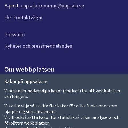
r
E-post:
uppsala.kommun@uppsala.se
f
ö
Fler kontaktvägar
r
d
e
Pressrum
n
n
Nyheter och pressmeddelanden
a
s
i
Om webbplatsen
d
a
Om webbplatsen
Kakor på uppsala.se
Vi använder nödvändiga kakor (cookies) för att webbplatsen
Allmänna handlingar och diarium
ska fungera.
Behandling av personuppgifter
Vi skulle vilja sätta lite fler kakor för olika funktioner som
hjälper dig som användare.
Kakor
Vi vill också sätta kakor för statistik så vi kan analysera och
förbättra webbplatsen.
Språk (other languages)