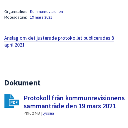
att
Organisation:
Kommunrevisionen
presenteras
Mötesdatum:
19 mars 2021
under
fältet.
Använd
Anslag om det justerade protokollet publicerades
8
piltangenterna
april 2021
för
att
navigera
mellan
sökförslagen
Dokument
och
enter
för
Protokoll från kommunrevisionens
att
sammanträde den 19 mars 2021
välja
PDF, 2 MB |
Lyssna
något
av