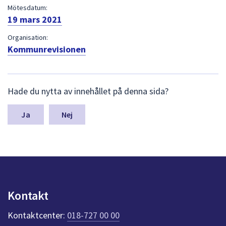
dem.
Mötesdatum:
19 mars 2021
Organisation:
Kommunrevisionen
L
Hade du nytta av innehållet på denna sida?
ä
m
n
Nej
a
s
y
n
p
u
n
Kontakt
k
t
Kontaktcenter:
018-727 00 00
e