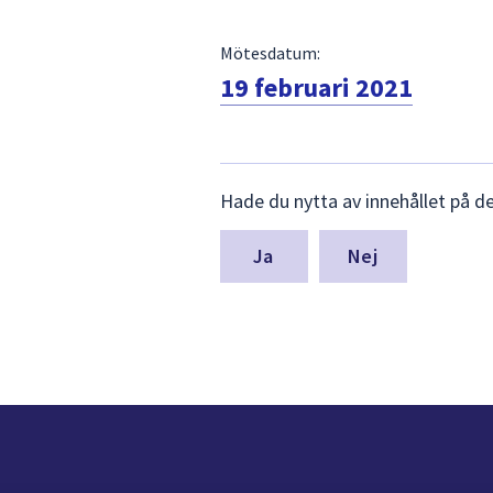
Mötesdatum:
19 februari 2021
Lämna
Hade du nytta av innehållet på d
synpunkter
för
denna
Nej
sida