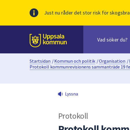
Just nu råder det stor risk för skogsbra
Sök
efter
huvudinnehåll
innehåll
Till sidans
på
webbplatsen.
Startsidan
/
Kommun och politik
/
Organisation
/
När
Protokoll kommunrevisionens sammanträde 19 fe
du
börjar
skriva
i
Lyssna
sökfältet
kommer
sökförslag
Protokoll
att
Protokoll komm
presenteras