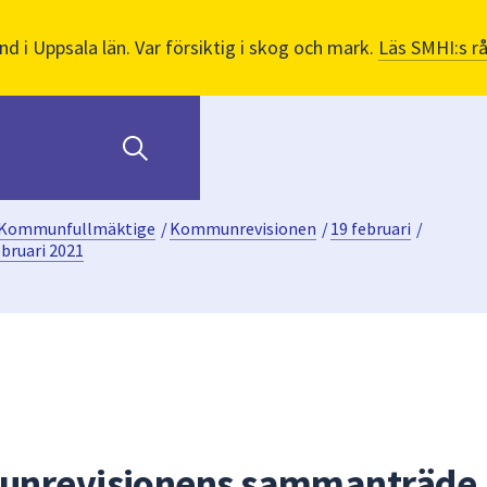
nd i Uppsala län. Var försiktig i skog och mark.
Läs SMHI:s r
Kommunfullmäktige
/
Kommunrevisionen
/
19 februari
/
bruari 2021
unrevisionens sammanträde 