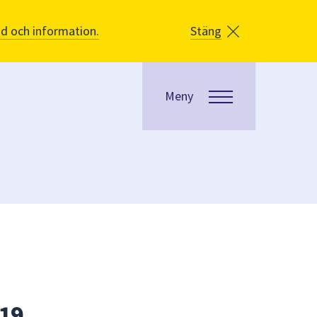
åd och information.
Stäng
Meny
19