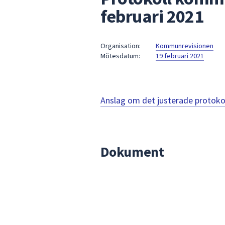
under
februari 2021
fältet.
Använd
piltangenterna
Organisation:
Kommunrevisionen
för
Mötesdatum:
19 februari 2021
att
navigera
mellan
Anslag om det justerade protoko
sökförslagen
och
enter
för
Dokument
att
välja
något
av
dem.