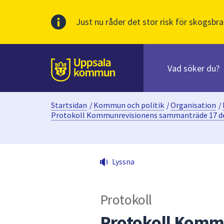
Just nu råder det stor risk för skogsbra
Sök
efter
huvudinnehåll
innehåll
Till sidans
på
webbplatsen.
Startsidan
/
Kommun och politik
/
Organisation
/
När
Protokoll Kommunrevisionens sammanträde 17 d
du
börjar
skriva
i
Lyssna
sökfältet
kommer
sökförslag
Protokoll
att
Protokoll Komm
presenteras