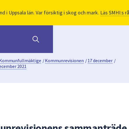
nd i Uppsala län. Var försiktig i skog och mark.
Läs SMHI:s r
Kommunfullmäktige
/
Kommunrevisionen
/
17 december
/
ecember 2021
unrevisionens sammanträde