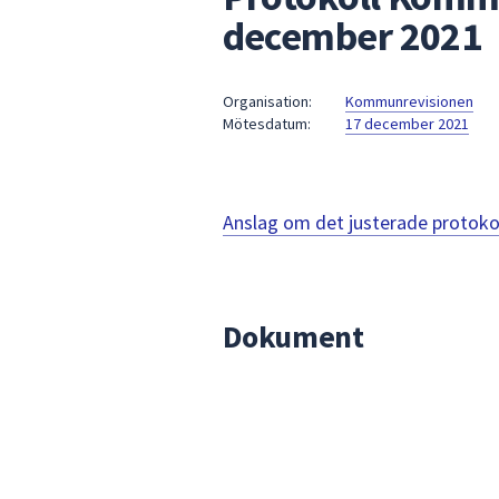
under
december 2021
fältet.
Använd
piltangenterna
Organisation:
Kommunrevisionen
för
Mötesdatum:
17 december 2021
att
navigera
mellan
Anslag om det justerade protoko
sökförslagen
och
enter
för
Dokument
att
välja
något
av
dem.