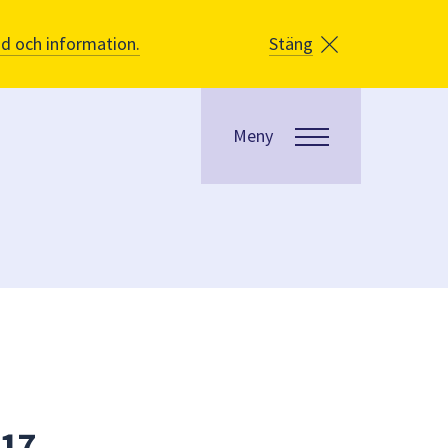
åd och information.
Stäng
Meny
 17