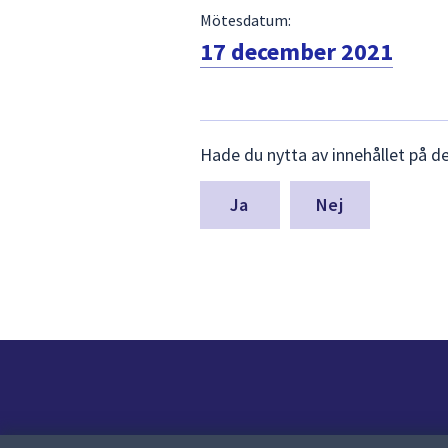
Mötesdatum:
17 december 2021
Lämna
Hade du nytta av innehållet på d
synpunkter
för
denna
Nej
sida