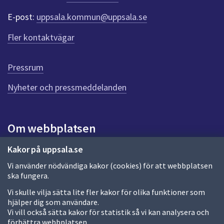
dem.
e
E-post:
uppsala.kommun@uppsala.se
r
f
Fler kontaktvägar
ö
r
d
Pressrum
e
n
Nyheter och pressmeddelanden
n
a
s
i
Om webbplatsen
d
a
Om webbplatsen
Kakor på uppsala.se
Vi använder nödvändiga kakor (cookies) för att webbplatsen
Allmänna handlingar och diarium
ska fungera.
Behandling av personuppgifter
Vi skulle vilja sätta lite fler kakor för olika funktioner som
hjälper dig som användare.
Kakor
Vi vill också sätta kakor för statistik så vi kan analysera och
förbättra webbplatsen.