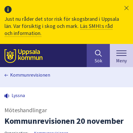
Just nu råder det stor risk för skogsbrand i Uppsala
län. Var försiktig i skog och mark.
Läs SMHI:s råd
och information.
Sök
huvudinnehåll
efter
Till sidans
Sök
Meny
innehåll
på
Kommunrevisionen
webbplatsen.
När
du
Lyssna
börjar
skriva
Möteshandlingar
i
sökfältet
Kommunrevisionen 20 november
kommer
sökförslag