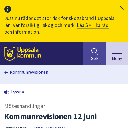
Just nu råder det stor risk för skogsbrand i Uppsala
län. Var försiktig i skog och mark.
Läs SMHI:s råd
och information.
Sök
huvudinnehåll
efter
Till sidans
Sök
Meny
innehåll
på
Kommunrevisionen
webbplatsen.
När
du
Lyssna
börjar
skriva
Möteshandlingar
i
sökfältet
Kommunrevisionen 12 juni
kommer
sökförslag