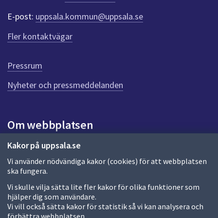
dem.
e
E-post:
uppsala.kommun@uppsala.se
r
f
Fler kontaktvägar
ö
r
d
Pressrum
e
n
Nyheter och pressmeddelanden
n
a
s
i
Om webbplatsen
d
a
Om webbplatsen
Kakor på uppsala.se
Vi använder nödvändiga kakor (cookies) för att webbplatsen
Allmänna handlingar och diarium
ska fungera.
Behandling av personuppgifter
Vi skulle vilja sätta lite fler kakor för olika funktioner som
hjälper dig som användare.
Kakor
Vi vill också sätta kakor för statistik så vi kan analysera och
förbättra webbplatsen.