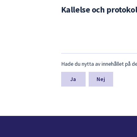
för
Kallelse och protokol
att
navigera
mellan
sökförslagen
och
enter
för
Lämna
Hade du nytta av innehållet på d
att
synpunkter
för
välja
denna
något
Nej
sida
av
dem.