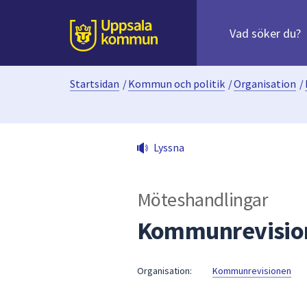
Sök
efter
huvudinnehåll
innehåll
Till sidans
på
webbplatsen.
Startsidan
/
Kommun och politik
/
Organisation
/
När
du
börjar
skriva
Lyssna
i
sökfältet
kommer
Möteshandlingar
sökförslag
att
Kommunrevision
presenteras
under
fältet.
Organisation:
Kommunrevisionen
Använd
piltangenterna