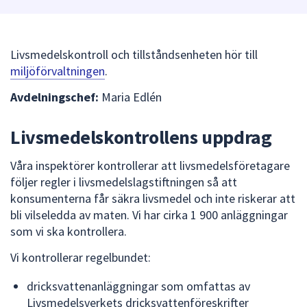
att
presenteras
under
Livsmedelskontroll och tillståndsenheten hör till
fältet.
miljöförvaltningen
.
Använd
Avdelningschef:
Maria Edlén
piltangenterna
för
att
Livsmedelskontrollens uppdrag
navigera
mellan
Våra inspektörer kontrollerar att livsmedelsföretagare
sökförslagen
följer regler i livsmedelslagstiftningen så att
och
konsumenterna får säkra livsmedel och inte riskerar att
enter
bli vilseledda av maten. Vi har cirka 1 900 anläggningar
för
som vi ska kontrollera.
att
Vi kontrollerar regelbundet:
välja
något
dricksvattenanläggningar som omfattas av
av
Livsmedelsverkets dricksvattenföreskrifter