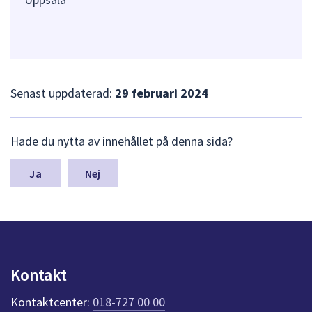
Senast uppdaterad:
29 februari 2024
L
Hade du nytta av innehållet på denna sida?
ä
m
n
Nej
a
s
y
n
p
u
Kontakt
n
k
Kontaktcenter:
018-727 00 00
t