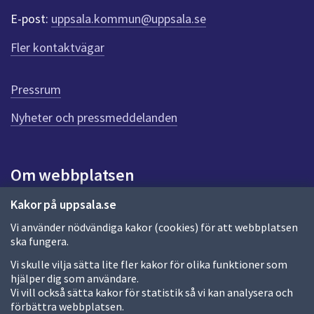
e
E-post:
uppsala.kommun@uppsala.se
r
f
Fler kontaktvägar
ö
r
d
Pressrum
e
n
Nyheter och pressmeddelanden
n
a
s
i
Om webbplatsen
d
a
Om webbplatsen
Kakor på uppsala.se
Vi använder nödvändiga kakor (cookies) för att webbplatsen
Allmänna handlingar och diarium
ska fungera.
Behandling av personuppgifter
Vi skulle vilja sätta lite fler kakor för olika funktioner som
hjälper dig som användare.
Kakor
Vi vill också sätta kakor för statistik så vi kan analysera och
förbättra webbplatsen.
Språk (other languages)