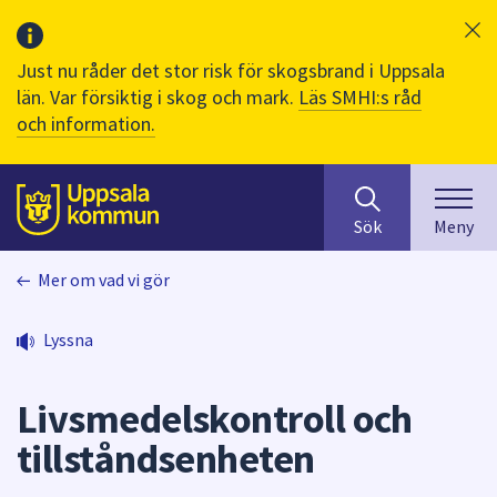
Just nu råder det stor risk för skogsbrand i Uppsala
län. Var försiktig i skog och mark.
Läs SMHI:s råd
och information.
Sök
huvudinnehåll
efter
Till sidans
Sök
Meny
innehåll
på
Mer om vad vi gör
webbplatsen.
När
du
Lyssna
börjar
skriva
Livsmedelskontroll och
i
sökfältet
tillståndsenheten
kommer
sökförslag