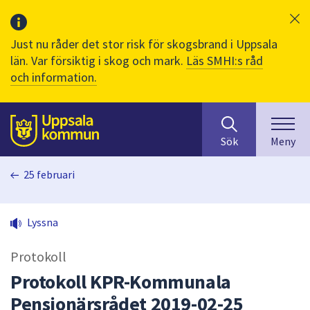
Just nu råder det stor risk för skogsbrand i Uppsala
län. Var försiktig i skog och mark.
Läs SMHI:s råd
och information.
Sök
huvudinnehåll
efter
Till sidans
Sök
Meny
innehåll
på
25 februari
webbplatsen.
När
du
Lyssna
börjar
skriva
Protokoll
i
sökfältet
Protokoll KPR-Kommunala
kommer
Pensionärsrådet 2019-02-25
sökförslag