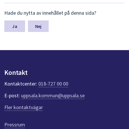
dem.
L
Hade du nytta av innehållet på denna sida?
ä
m
n
Nej
a
s
y
n
p
u
n
Kontakt
k
t
Kontaktcenter:
018-727 00 00
e
r
E-post:
uppsala.kommun@uppsala.se
f
ö
Fler kontaktvägar
r
d
e
Pressrum