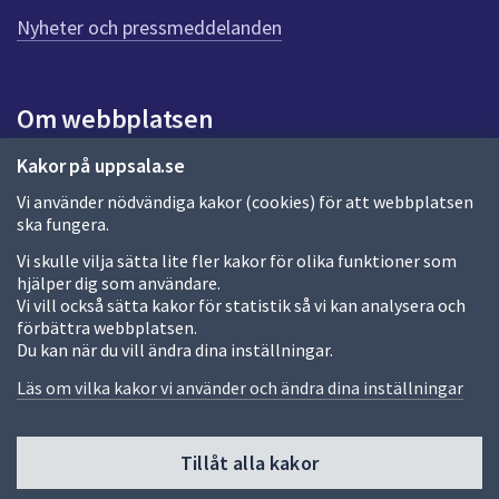
n
n
Nyheter och pressmeddelanden
a
s
i
Om webbplatsen
d
a
Om webbplatsen
Kakor på uppsala.se
Vi använder nödvändiga kakor (cookies) för att webbplatsen
Allmänna handlingar och diarium
ska fungera.
Behandling av personuppgifter
Vi skulle vilja sätta lite fler kakor för olika funktioner som
hjälper dig som användare.
Kakor
Vi vill också sätta kakor för statistik så vi kan analysera och
förbättra webbplatsen.
Språk (other languages)
Du kan när du vill ändra dina inställningar.
Tillgänglighetsredogörelse
Läs om vilka kakor vi använder och ändra dina inställningar
Tillåt alla kakor
Fler sätt att följa oss