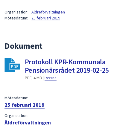
att
Organisation:
Äldreförvaltningen
presenteras
Mötesdatum:
25 februari 2019
under
fältet.
Använd
piltangenterna
Dokument
för
att
Protokoll KPR-Kommunala
navigera
Pensionärsrådet 2019-02-25
mellan
sökförslagen
PDF, 4 MB |
Lyssna
och
enter
Mötesdatum:
för
25 februari 2019
att
välja
Organisation:
något
Äldreförvaltningen
av