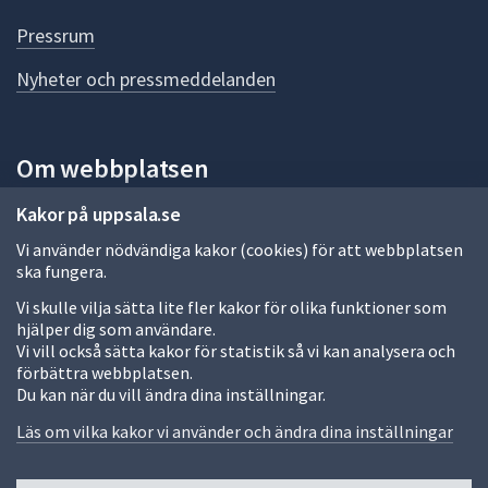
d
e
Pressrum
n
n
Nyheter och pressmeddelanden
a
s
i
Om webbplatsen
d
a
Om webbplatsen
Kakor på uppsala.se
Vi använder nödvändiga kakor (cookies) för att webbplatsen
Allmänna handlingar och diarium
ska fungera.
Behandling av personuppgifter
Vi skulle vilja sätta lite fler kakor för olika funktioner som
hjälper dig som användare.
Kakor
Vi vill också sätta kakor för statistik så vi kan analysera och
förbättra webbplatsen.
Språk (other languages)
Du kan när du vill ändra dina inställningar.
Tillgänglighetsredogörelse
Läs om vilka kakor vi använder och ändra dina inställningar