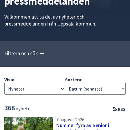
pressmeddelanden
att
presenteras
Välkommen att ta del av nyheter och
under
pressmeddelanden från Uppsala kommun.
fältet.
Använd
piltangenterna
för
Filtrera och sök
att
navigera
mellan
sökförslagen
Visa:
Sortera:
och
enter
för
att
L
368
nyheter
RSS
välja
i
något
7 augusti 2026
s
av
Nummer fyra av Senior i