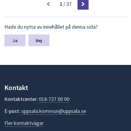
1
/ 37
L
Hade du nytta av innehållet på denna sida?
ä
m
n
Nej
a
s
y
n
p
u
n
Kontakt
k
t
Kontaktcenter:
018-727 00 00
e
r
E-post:
uppsala.kommun@uppsala.se
f
ö
Fler kontaktvägar
r