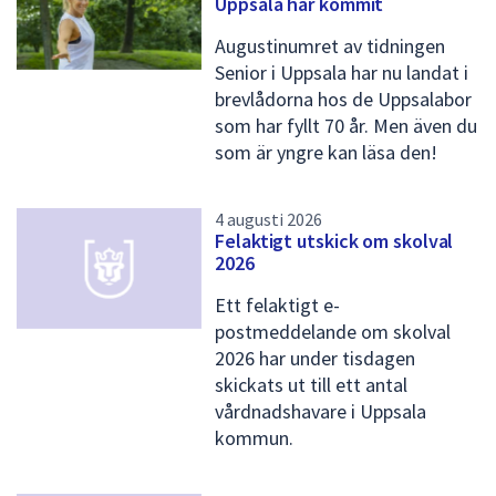
Uppsala har kommit
dem.
t
Augustinumret av tidningen
a
Senior i Uppsala har nu landat i
m
brevlådorna hos de Uppsalabor
e
som har fyllt 70 år. Men även du
som är yngre kan läsa den!
d
n
4 augusti 2026
y
Felaktigt utskick om skolval
2026
h
e
Ett felaktigt e-
postmeddelande om skolval
t
2026 har under tisdagen
e
skickats ut till ett antal
r
vårdnadshavare i Uppsala
kommun.
s
i