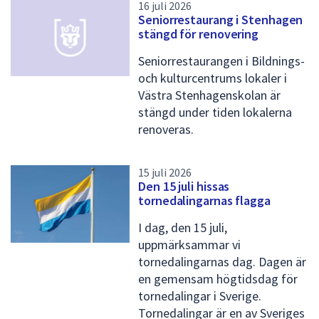
16 juli 2026
d
Seniorrestaurang i Stenhagen
a
stängd för renovering
1
Seniorrestaurangen i Bildnings-
och kulturcentrums lokaler i
Västra Stenhagenskolan är
stängd under tiden lokalerna
renoveras.
15 juli 2026
Den 15 juli hissas
tornedalingarnas flagga
I dag, den 15 juli,
uppmärksammar vi
tornedalingarnas dag. Dagen är
en gemensam högtidsdag för
tornedalingar i Sverige.
Tornedalingar är en av Sveriges