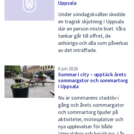
Uppsala
Under söndagskvällen skedde
en tragisk skjutning i Uppsala
där en person miste livet. Våra
tankar går till offret, de
anhöriga och alla som påverkas
av det inträffade.
6 juli 2026
Sommar i city – upptäck årets
sommargator och sommartorg
i Uppsala
Nu är sommarens stadsliv i
gång och årets sommargator
och sommartorg bjuder på
aktiviteter, mötesplatser och
nya upplevelser för både
Uppsalabor och besökare. I år