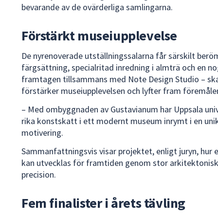
bevarande av de ovärderliga samlingarna.
Förstärkt museiupplevelse
De nyrenoverade utställningssalarna får särskilt berö
färgsättning, specialritad inredning i almträ och en n
framtagen tillsammans med Note Design Studio – ska
förstärker museiupplevelsen och lyfter fram föremåle
– Med ombyggnaden av Gustavianum har Uppsala univers
rika konstskatt i ett modernt museum inrymt i en unik hi
motivering.
Sammanfattningsvis visar projektet, enligt juryn, hur 
kan utvecklas för framtiden genom stor arkitektonis
precision.
Fem finalister i årets tävling