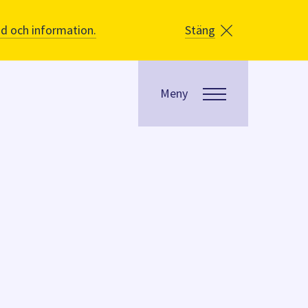
åd och information.
Stäng
Meny