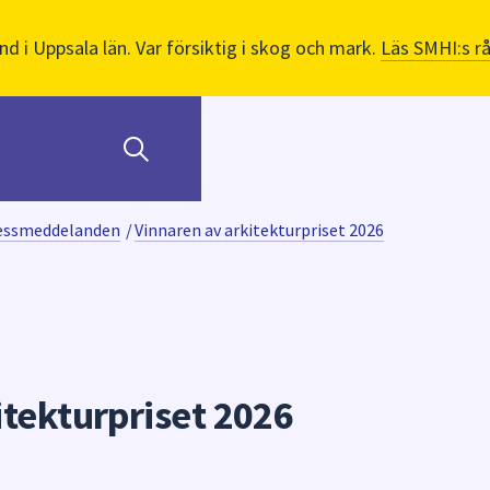
nd i Uppsala län. Var försiktig i skog och mark.
Läs SMHI:s r
ressmeddelanden
/
Vinnaren av arkitekturpriset 2026
itekturpriset 2026