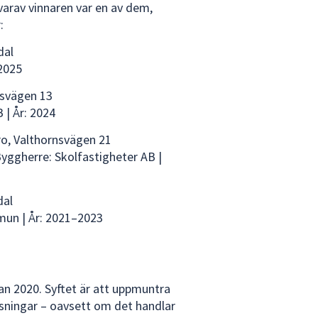
 varav vinnaren var en av dem,
:
dal
 2025
lsvägen 13
 | År: 2024
ro, Valthornsvägen 21
Byggherre: Skolfastigheter AB |
dal
mun | År: 2021–2023
an 2020. Syftet är att uppmuntra
ösningar – oavsett om det handlar