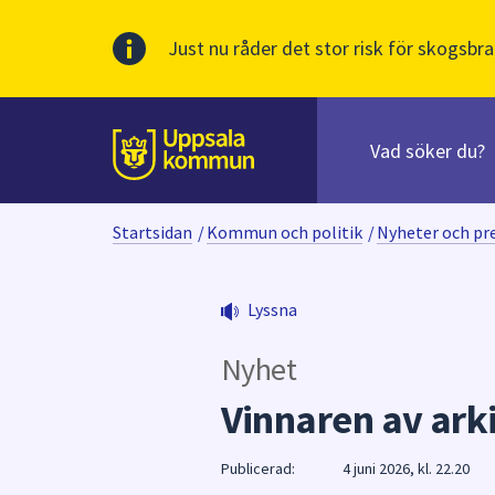
Just nu råder det stor risk för skogsbra
Sök
efter
huvudinnehåll
innehåll
Till sidans
på
webbplatsen.
Startsidan
/
Kommun och politik
/
Nyheter och p
När
du
börjar
Lyssna
skriva
i
Nyhet
sökfältet
kommer
Vinnaren av ark
sökförslag
att
Publicerad:
4 juni 2026, kl. 22.20
presenteras