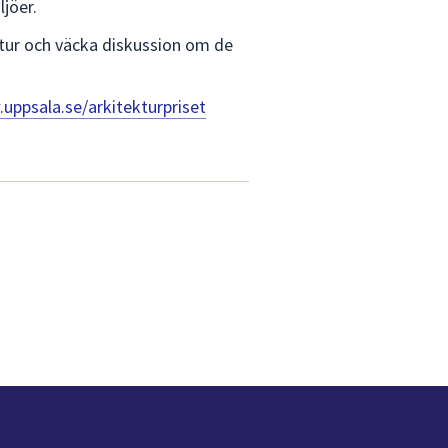
jöer.
ektur och väcka diskussion om de
uppsala.se/arkitekturpriset