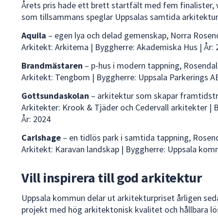
Årets pris hade ett brett startfält med fem finalister,
som tillsammans speglar Uppsalas samtida arkitektur
Aquila
– egen lya och delad gemenskap, Norra Rosen
Arkitekt: Arkitema | Byggherre: Akademiska Hus | År:
Brandmästaren
– p-hus i modern tappning, Rosenda
Arkitekt: Tengbom | Byggherre: Uppsala Parkerings AB
Gottsundaskolan
– arkitektur som skapar framtidst
Arkitekter: Krook & Tjäder och Cedervall arkitekter | 
År: 2024
Carlshage
– en tidlös park i samtida tappning, Rosen
Arkitekt: Karavan landskap | Byggherre: Uppsala kom
Vill inspirera till god arkitektur
Uppsala kommun delar ut arkitekturpriset årligen sed
projekt med hög arkitektonisk kvalitet och hållbara l