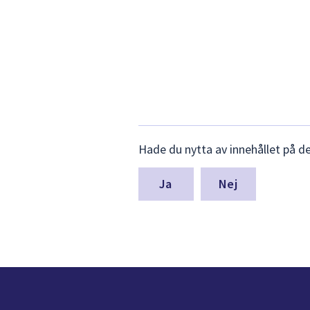
Lämna
Hade du nytta av innehållet på d
synpunkter
för
denna
Nej
sida