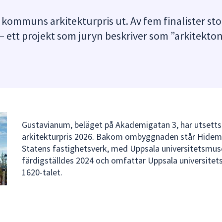
 kommuns arkitekturpris ut. Av fem finalister st
ett projekt som juryn beskriver som ”arkitekton
Gustavianum, beläget på Akademigatan 3, har utsetts t
arkitekturpris 2026. Bakom ombyggnaden står Hidema
Statens fastighetsverk, med Uppsala universitetsmu
färdigställdes 2024 och omfattar Uppsala universitet
1620‑talet.