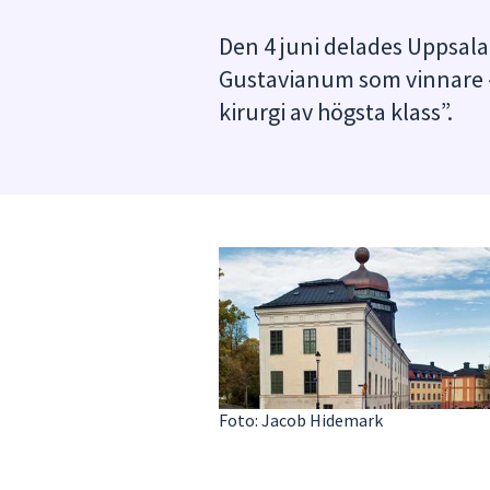
under
fältet.
Den 4 juni delades Uppsala
Använd
Gustavianum som vinnare – 
piltangenterna
kirurgi av högsta klass”.
för
att
navigera
mellan
sökförslagen
och
enter
för
att
välja
något
av
Foto: Jacob Hidemark
dem.