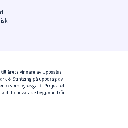
od
isk
ill årets vinnare av Uppsalas
rk & Stintzing på uppdrag av
seum som hyresgäst. Projektet
s äldsta bevarade byggnad från