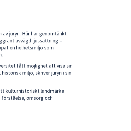
m av juryn. Här har genomtänkt
oggrant avvägd ljussättning –
pat en helhetsmiljö som
n.
itet fått möjlighet att visa sin
storisk miljö, skriver juryn i sin
ett kulturhistoriskt landmärke
k förståelse, omsorg och