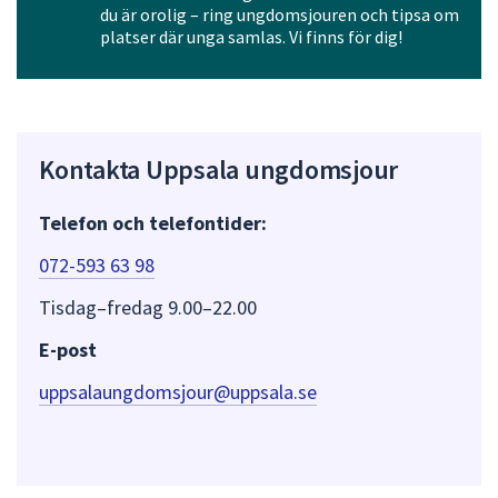
du är orolig – ring ungdomsjouren och tipsa om
platser där unga samlas. Vi finns för dig!
Kontakta Uppsala ungdomsjour
Telefon och telefontider:
072-593 63 98
Tisdag–fredag 9.00–22.00
E-post
uppsalaungdomsjour@uppsala.se