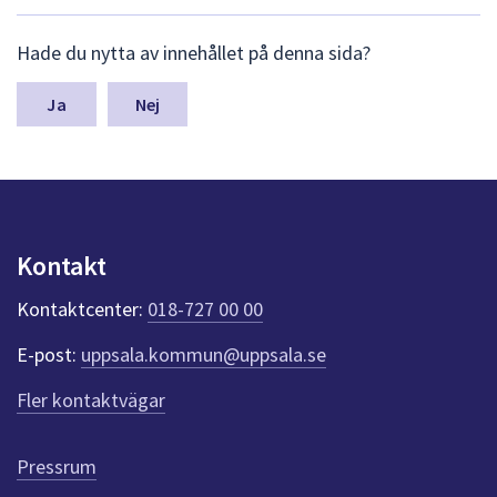
L
Hade du nytta av innehållet på denna sida?
ä
m
n
Nej
a
s
y
n
p
u
Kontakt
n
k
Kontaktcenter:
018-727 00 00
t
e
E-post:
uppsala.kommun@uppsala.se
r
f
Fler kontaktvägar
ö
r
d
Pressrum
e