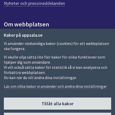
n
Nyheter och pressmeddelanden
n
a
s
i
Om webbplatsen
d
a
Om webbplatsen
Kakor på uppsala.se
Vi använder nödvändiga kakor (cookies) för att webbplatsen
Allmänna handlingar och diarium
ska fungera.
Behandling av personuppgifter
Vi skulle vilja sätta lite fler kakor för olika funktioner som
hjälper dig som användare.
Kakor
Vi vill också sätta kakor för statistik så vi kan analysera och
förbättra webbplatsen.
Språk (other languages)
Du kan när du vill ändra dina inställningar.
Tillgänglighetsredogörelse
Läs om vilka kakor vi använder och ändra dina inställningar
Tillåt alla kakor
Fler sätt att följa oss
Till