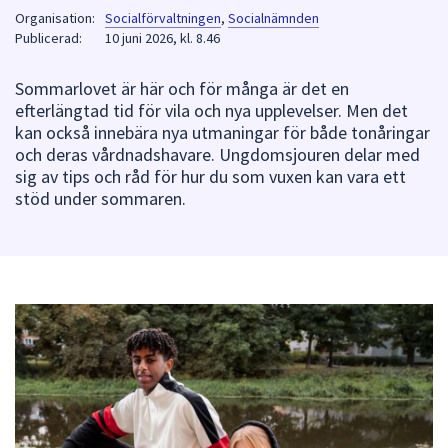
Organisation:
Socialförvaltningen
,
Socialnämnden
att
Publicerad:
10 juni 2026, kl. 8.46
presenteras
under
Sommarlovet är här och för många är det en
fältet.
efterlängtad tid för vila och nya upplevelser. Men det
Använd
kan också innebära nya utmaningar för både tonåringar
piltangenterna
och deras vårdnadshavare. Ungdomsjouren delar med
för
sig av tips och råd för hur du som vuxen kan vara ett
att
stöd under sommaren.
navigera
mellan
sökförslagen
och
enter
för
att
välja
något
av