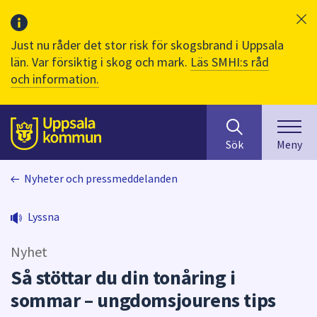
Just nu råder det stor risk för skogsbrand i Uppsala
län. Var försiktig i skog och mark.
Läs SMHI:s råd
och information.
Sök
huvudinnehåll
efter
Till sidans
Sök
Meny
innehåll
på
Nyheter och pressmeddelanden
webbplatsen.
När
du
Lyssna
börjar
skriva
Nyhet
i
Så stöttar du din tonåring i
sökfältet
sommar – ungdomsjourens tips
kommer
sökförslag