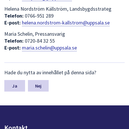
Helena Nordström Källström, Landsbygdsstrateg
Telefon:
0766-951 289
E-post:
helena.nordstrom-kallstrom@uppsala.se
Maria Schelin, Pressansvarig
Telefon:
0720-84 32 55
E-post:
maria.schelin@uppsala.se
L
Hade du nytta av innehållet på denna sida?
ä
m
n
Nej
a
s
y
n
p
u
Kontakt
n