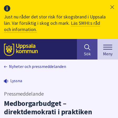
Just nu råder det stor risk för skogsbrand i Uppsala
län. Var försiktig i skog och mark.
Läs SMHI:s råd
och information.
Sök
huvudinnehåll
efter
Till sidans
Sök
Meny
innehåll
på
Nyheter och pressmeddelanden
webbplatsen.
När
du
Lyssna
börjar
skriva
Pressmeddelande
i
Medborgarbudget –
sökfältet
direktdemokrati i praktiken
kommer
sökförslag