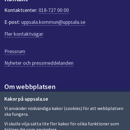
k
Kontaktcenter:
018-727 00 00
t
e
E-post:
uppsala.kommun@uppsala.se
r
f
Fler kontaktvägar
ö
r
d
Pressrum
e
n
Nyheter och pressmeddelanden
n
a
s
i
Om webbplatsen
d
a
Om webbplatsen
Kakor på uppsala.se
Vi använder nödvändiga kakor (cookies) för att webbplatsen
Allmänna handlingar och diarium
ska fungera.
Behandling av personuppgifter
Vi skulle vilja sätta lite fler kakor för olika funktioner som
hjälper dig som användare.