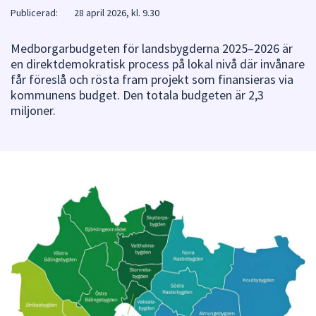
Publicerad:
28 april 2026, kl. 9.30
att
presenteras
Medborgarbudgeten för landsbygderna 2025–2026 är
under
en direktdemokratisk process på lokal nivå där invånare
fältet.
får föreslå och rösta fram projekt som finansieras via
Använd
kommunens budget. Den totala budgeten är 2,3
piltangenterna
miljoner.
för
att
navigera
mellan
sökförslagen
och
enter
för
att
välja
något
av