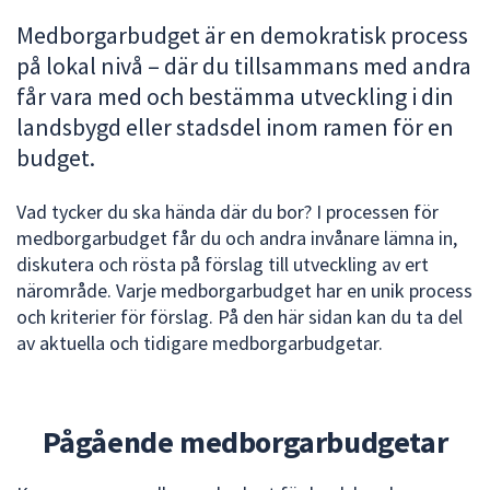
att
Medborgarbudget är en demokratisk process
presenteras
på lokal nivå – där du tillsammans med andra
under
får vara med och bestämma utveckling i din
fältet.
landsbygd eller stadsdel inom ramen för en
Använd
budget.
piltangenterna
för
att
Vad tycker du ska hända där du bor? I processen för
navigera
medborgarbudget får du och andra invånare lämna in,
mellan
diskutera och rösta på förslag till utveckling av ert
sökförslagen
närområde. Varje medborgarbudget har en unik process
och
och kriterier för förslag. På den här sidan kan du ta del
enter
av aktuella och tidigare medborgarbudgetar.
för
att
välja
Pågående medborgarbudgetar
något
av