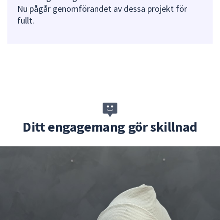
Nu pågår genomförandet av dessa projekt för
fullt.
Ditt engagemang gör skillnad
1
av
2