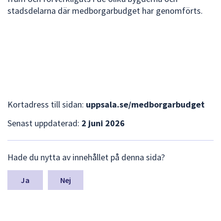
stadsdelarna där medborgarbudget har genomförts.
Kortadress till sidan:
uppsala.se/medborgarbudget
Senast uppdaterad:
2 juni 2026
L
Hade du nytta av innehållet på denna sida?
ä
m
n
Nej
a
s
y