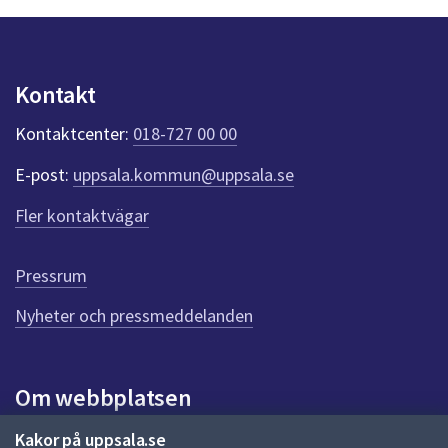
n
p
u
n
k
Kontakt
t
e
Kontaktcenter:
018-727 00 00
r
f
E-post:
uppsala.kommun@uppsala.se
ö
r
Fler kontaktvägar
d
e
n
Pressrum
n
Nyheter och pressmeddelanden
a
s
i
d
Om webbplatsen
a
Om webbplatsen
Kakor på uppsala.se