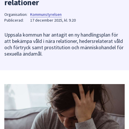
relationer
att
presenteras
Organisation:
Kommunstyrelsen
under
Publicerad:
17 december 2025, kl. 9.20
fältet.
Använd
Uppsala kommun har antagit en ny handlingsplan för
att bekämpa våld i nära relationer, hedersrelaterat våld
piltangenterna
och förtryck samt prostitution och människohandel för
för
sexuella ändamål.
att
navigera
mellan
sökförslagen
och
enter
för
att
välja
något
av