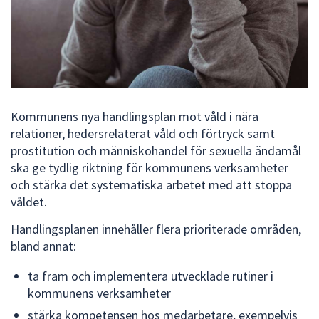
dem.
Kommunens nya handlingsplan mot våld i nära
relationer, hedersrelaterat våld och förtryck samt
prostitution och människohandel för sexuella ändamål
ska ge tydlig riktning för kommunens verksamheter
och stärka det systematiska arbetet med att stoppa
våldet.
Handlingsplanen innehåller flera prioriterade områden,
bland annat:
ta fram och implementera utvecklade rutiner i
kommunens verksamheter
stärka kompetensen hos medarbetare, exempelvis