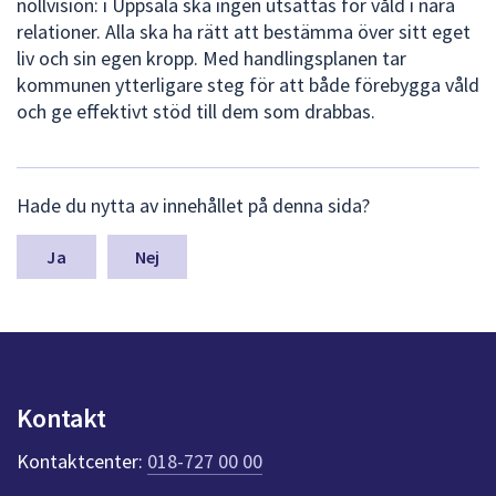
nollvision: i Uppsala ska ingen utsättas för våld i nära
relationer. Alla ska ha rätt att bestämma över sitt eget
liv och sin egen kropp. Med handlingsplanen tar
kommunen ytterligare steg för att både förebygga våld
och ge effektivt stöd till dem som drabbas.
L
Hade du nytta av innehållet på denna sida?
ä
m
n
Nej
a
s
y
n
p
u
Kontakt
n
k
Kontaktcenter:
018-727 00 00
t
e