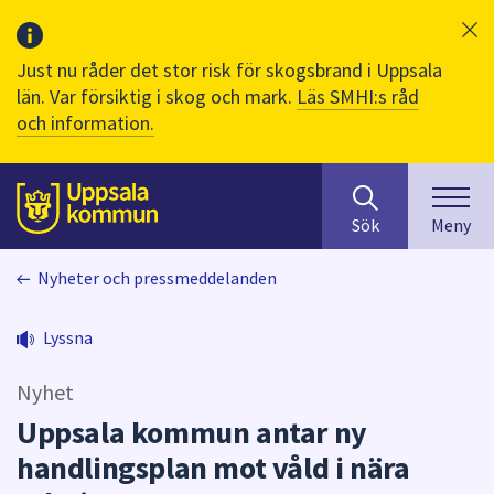
Just nu råder det stor risk för skogsbrand i Uppsala
län. Var försiktig i skog och mark.
Läs SMHI:s råd
och information.
Sök
huvudinnehåll
efter
Till sidans
Sök
Meny
innehåll
på
Nyheter och pressmeddelanden
webbplatsen.
När
du
Lyssna
börjar
skriva
Nyhet
i
Uppsala kommun antar ny
sökfältet
handlingsplan mot våld i nära
kommer
sökförslag