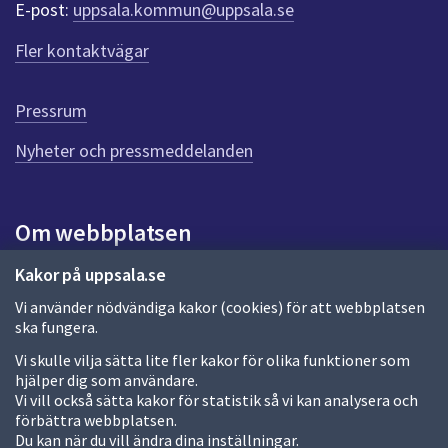
E-post:
uppsala.kommun@uppsala.se
r
f
Fler kontaktvägar
ö
r
d
Pressrum
e
n
Nyheter och pressmeddelanden
n
a
s
i
Om webbplatsen
d
a
Om webbplatsen
Kakor på uppsala.se
Vi använder nödvändiga kakor (cookies) för att webbplatsen
Allmänna handlingar och diarium
ska fungera.
Behandling av personuppgifter
Vi skulle vilja sätta lite fler kakor för olika funktioner som
hjälper dig som användare.
Kakor
Vi vill också sätta kakor för statistik så vi kan analysera och
förbättra webbplatsen.
Språk (other languages)
Du kan när du vill ändra dina inställningar.