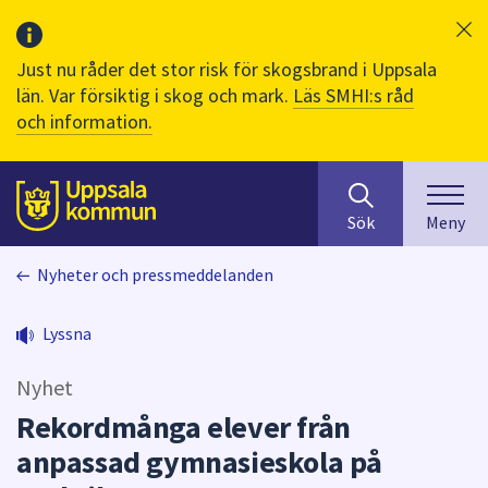
Just nu råder det stor risk för skogsbrand i Uppsala
län. Var försiktig i skog och mark.
Läs SMHI:s råd
och information.
Sök
huvudinnehåll
efter
Till sidans
Sök
Meny
innehåll
på
Nyheter och pressmeddelanden
webbplatsen.
När
du
Lyssna
börjar
skriva
Nyhet
i
Rekordmånga elever från
sökfältet
anpassad gymnasieskola på
kommer
sökförslag