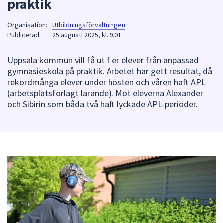
praktik
att
presenteras
Organisation:
Utbildningsförvaltningen
under
Publicerad:
25 augusti 2025, kl. 9.01
fältet.
Använd
Uppsala kommun vill få ut fler elever från anpassad
gymnasieskola på praktik. Arbetet har gett resultat, då
piltangenterna
rekordmånga elever under hösten och våren haft APL
för
(arbetsplatsförlagt lärande). Möt eleverna Alexander
att
och Sibirin som båda två haft lyckade APL-perioder.
navigera
mellan
sökförslagen
och
enter
för
att
välja
något
av