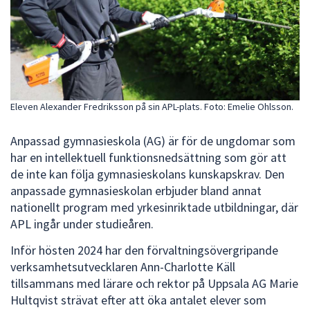
dem.
Eleven Alexander Fredriksson på sin APL-plats. Foto: Emelie Ohlsson.
Anpassad gymnasieskola (AG) är för de ungdomar som
har en intellektuell funktionsnedsättning som gör att
de inte kan följa gymnasieskolans kunskapskrav. Den
anpassade gymnasieskolan erbjuder bland annat
nationellt program med yrkesinriktade utbildningar, där
APL ingår under studieåren.
Inför hösten 2024 har den förvaltningsövergripande
verksamhetsutvecklaren Ann-Charlotte Käll
tillsammans med lärare och rektor på Uppsala AG Marie
Hultqvist strävat efter att öka antalet elever som