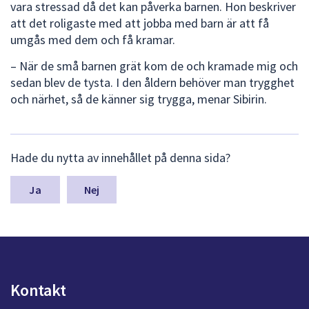
vara stressad då det kan påverka barnen. Hon beskriver
att det roligaste med att jobba med barn är att få
umgås med dem och få kramar.
– När de små barnen grät kom de och kramade mig och
sedan blev de tysta. I den åldern behöver man trygghet
och närhet, så de känner sig trygga, menar Sibirin.
L
Hade du nytta av innehållet på denna sida?
ä
m
n
Nej
a
s
y
n
p
u
Kontakt
n
k