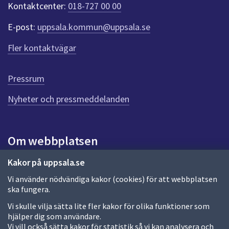
Kontaktcenter:
018-727 00 00
t
e
E-post:
uppsala.kommun@uppsala.se
r
f
Fler kontaktvägar
ö
r
d
Pressrum
e
n
Nyheter och pressmeddelanden
n
a
s
i
Om webbplatsen
d
a
Om webbplatsen
Kakor på uppsala.se
Vi använder nödvändiga kakor (cookies) för att webbplatsen
Allmänna handlingar och diarium
ska fungera.
Behandling av personuppgifter
Vi skulle vilja sätta lite fler kakor för olika funktioner som
hjälper dig som användare.
Kakor
Vi vill också sätta kakor för statistik så vi kan analysera och