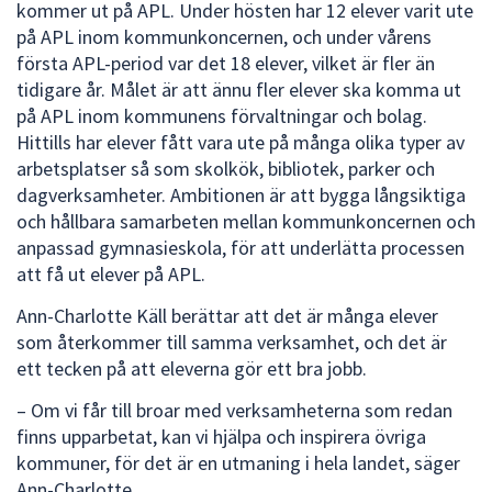
kommer ut på APL. Under hösten har 12 elever varit ute
på APL inom kommunkoncernen, och under vårens
första APL-period var det 18 elever, vilket är fler än
tidigare år. Målet är att ännu fler elever ska komma ut
på APL inom kommunens förvaltningar och bolag.
Hittills har elever fått vara ute på många olika typer av
arbetsplatser så som skolkök, bibliotek, parker och
dagverksamheter. Ambitionen är att bygga långsiktiga
och hållbara samarbeten mellan kommunkoncernen och
anpassad gymnasieskola, för att underlätta processen
att få ut elever på APL.
Ann-Charlotte Käll berättar att det är många elever
som återkommer till samma verksamhet, och det är
ett tecken på att eleverna gör ett bra jobb.
– Om vi får till broar med verksamheterna som redan
finns upparbetat, kan vi hjälpa och inspirera övriga
kommuner, för det är en utmaning i hela landet, säger
Ann-Charlotte.