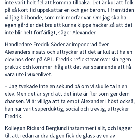
inte varit helt fel att komma tillbaka. Det är kul att folk
på så kort tid uppskattar en och ger beröm. I framtiden
vill jag bli bonde, som min morfar var. Om jag ska ha
egen gård är det bra att kunna klippa häckar så att det
inte blir helt förfärligt, säger Alexander.
Handledare Fredrik Söder är imponerad över
Alexanders insats och uttrycker att det är kul att ha en
elev hos dem på APL. Fredrik reflekterar över sin egen
praktik och kommer ihåg att det var spännande att få
vara ute i vuxenlivet.
– Jag tvekade inte en sekund på om vi skulle ta in en
elev. Men det är synd att det inte är fler som ger dem
chansen. Vi är villiga att ta emot Alexander i höst också,
han har varit superduktig, social och trevlig, uttrycker
Fredrik.
Kollegan Rickard Berglund instämmer i allt, och lägger
till att redan andra dagen fick de glass av en av