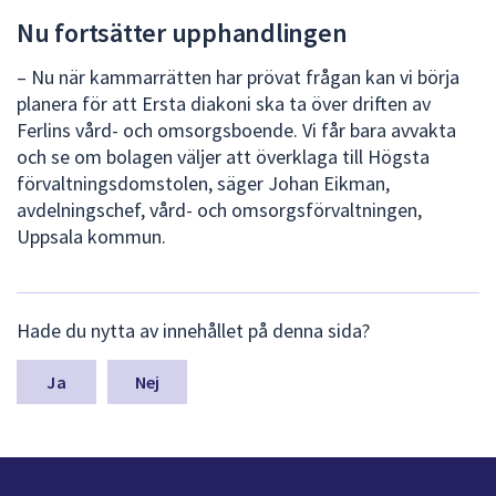
Nu fortsätter upphandlingen
– Nu när kammarrätten har prövat frågan kan vi börja
planera för att Ersta diakoni ska ta över driften av
Ferlins vård- och omsorgsboende. Vi får bara avvakta
och se om bolagen väljer att överklaga till Högsta
förvaltningsdomstolen, säger Johan Eikman,
avdelningschef, vård- och omsorgsförvaltningen,
Uppsala kommun.
L
Hade du nytta av innehållet på denna sida?
ä
m
n
Nej
a
s
y
n