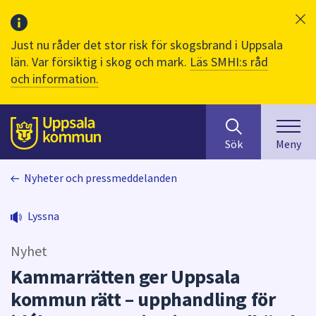
Just nu råder det stor risk för skogsbrand i Uppsala
län. Var försiktig i skog och mark.
Läs SMHI:s råd
och information.
Sök
huvudinnehåll
efter
Till sidans
Sök
Meny
innehåll
på
Nyheter och pressmeddelanden
webbplatsen.
När
du
Lyssna
börjar
skriva
Nyhet
i
Kammarrätten ger Uppsala
sökfältet
kommun rätt – upphandling för
kommer
sökförslag