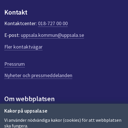
p
u
Kontakt
n
k
Kontaktcenter:
018-727 00 00
t
e
E-post:
uppsala.kommun@uppsala.se
r
f
Fler kontaktvägar
ö
r
d
Pressrum
e
n
Nyheter och pressmeddelanden
n
a
s
i
Om webbplatsen
d
a
Om webbplatsen
Kakor på uppsala.se
Vi använder nödvändiga kakor (cookies) för att webbplatsen
Allmänna handlingar och diarium
ska fungera.