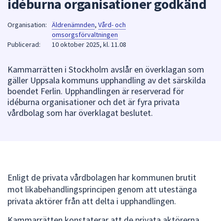
idéburna organisationer godkänd
att
presenteras
Organisation:
Äldrenämnden
,
Vård- och
under
omsorgsförvaltningen
Publicerad:
10 oktober 2025, kl. 11.08
fältet.
Använd
Kammarrätten i Stockholm avslår en överklagan som
piltangenterna
gäller Uppsala kommuns upphandling av det särskilda
för
boendet Ferlin. Upphandlingen är reserverad för
att
idéburna organisationer och det är fyra privata
navigera
vårdbolag som har överklagat beslutet.
mellan
sökförslagen
och
enter
för
att
Enligt de privata vårdbolagen har kommunen brutit
välja
mot likabehandlingsprincipen genom att utestänga
något
privata aktörer från att delta i upphandlingen.
av
Kammarrätten konstaterar att de privata aktörerna,