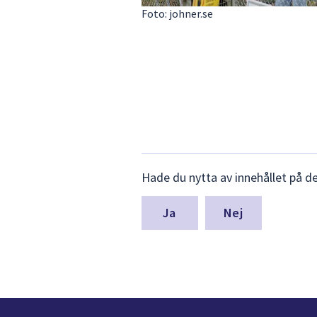
Foto: johner.se
Lämna
Hade du nytta av innehållet på d
synpunkter
för
denna
Nej
sida