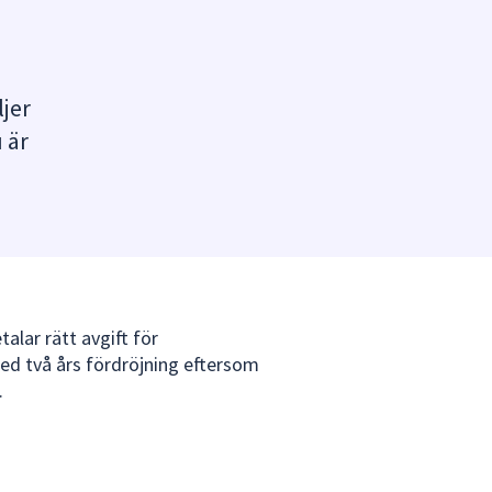
ljer
 är
etalar rätt avgift för
ed två års fördröjning eftersom
.