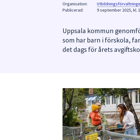
under
Organisation:
Utbildningsförvaltning
Publicerad:
fältet.
9 september 2025, kl. 
Använd
piltangenterna
Uppsala kommun genomför var
för
som har barn i förskola, fa
att
navigera
det dags för årets avgiftsko
mellan
sökförslagen
och
enter
för
att
välja
något
av
dem.