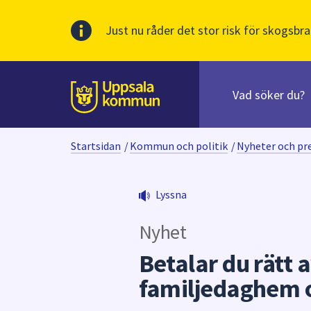
Just nu råder det stor risk för skogsbra
Sök
efter
huvudinnehåll
innehåll
Till sidans
på
webbplatsen.
Startsidan
/
Kommun och politik
/
Nyheter och p
När
du
börjar
Lyssna
skriva
i
Nyhet
sökfältet
kommer
Betalar du rätt a
sökförslag
familjedaghem o
att
presenteras