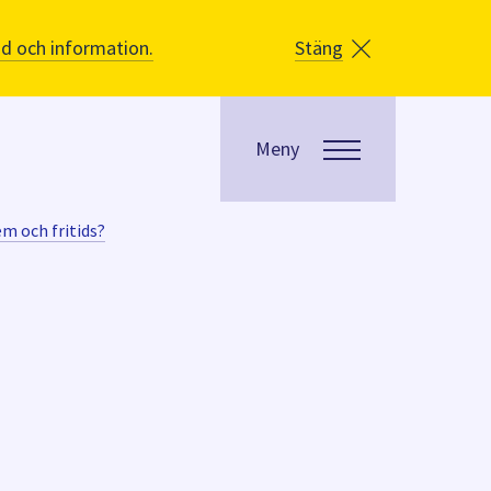
åd och information.
Stäng
Meny
em och fritids?