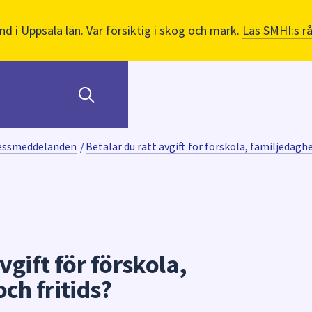
nd i Uppsala län. Var försiktig i skog och mark.
Läs SMHI:s r
ressmeddelanden
/
Betalar du rätt avgift för förskola, familjedagh
vgift för förskola,
ch fritids?