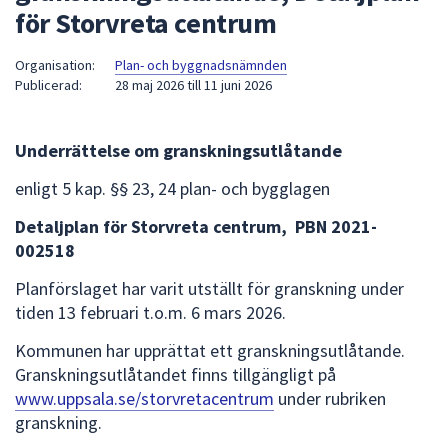
för Storvreta centrum
att
presenteras
Organisation:
Plan- och byggnadsnämnden
under
Publicerad:
28 maj 2026
till
11 juni 2026
fältet.
Använd
piltangenterna
Underrättelse om granskningsutlåtande
för
enligt 5 kap. §§ 23, 24 plan- och bygglagen
att
navigera
Detaljplan för Storvreta centrum, PBN 2021-
mellan
002518
sökförslagen
och
Planförslaget har varit utställt för granskning under
enter
tiden 13 februari t.o.m. 6 mars 2026.
för
Kommunen har upprättat ett granskningsutlåtande.
att
Granskningsutlåtandet finns tillgängligt på
välja
www.uppsala.se/storvretacentrum
under rubriken
något
granskning.
av