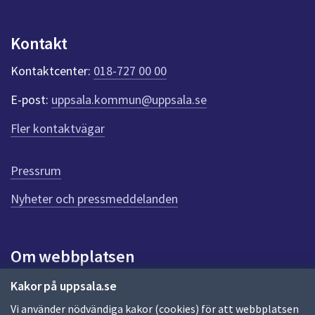
n
p
u
Kontakt
n
k
Kontaktcenter:
018-727 00 00
t
e
E-post:
uppsala.kommun@uppsala.se
r
f
Fler kontaktvägar
ö
r
d
Pressrum
e
n
Nyheter och pressmeddelanden
n
a
s
i
Om webbplatsen
d
a
Om webbplatsen
Kakor på uppsala.se
Vi använder nödvändiga kakor (cookies) för att webbplatsen
Allmänna handlingar och diarium