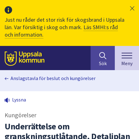
Just nu råder det stor risk för skogsbrand i Uppsala
län. Var försiktig i skog och mark.
Läs SMHI:s råd
och information.
Sök
huvudinnehåll
efter
Till sidans
Sök
Meny
innehåll
på
Anslagstavla för beslut och kungörelser
webbplatsen.
När
du
Lyssna
börjar
skriva
Kungörelser
i
sökfältet
Underrättelse om
kommer
granskningsutlåtande, Detaljplan
sökförslag