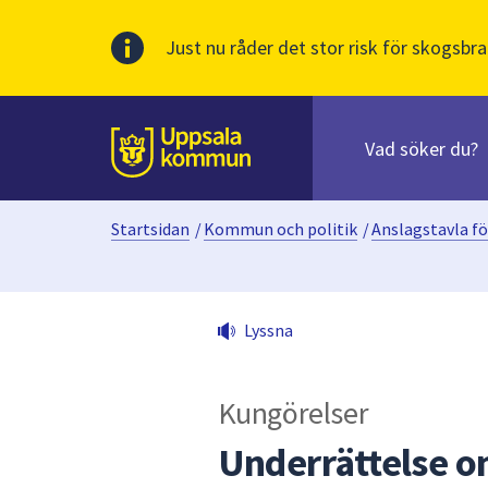
Just nu råder det stor risk för skogsbra
Sök
efter
huvudinnehåll
innehåll
Till sidans
på
webbplatsen.
Startsidan
/
Kommun och politik
/
Anslagstavla fö
När
du
börjar
skriva
Lyssna
i
sökfältet
kommer
Kungörelser
sökförslag
att
Underrättelse o
presenteras