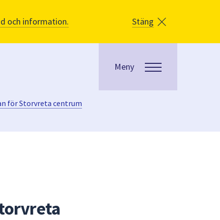
åd och information.
Stäng
Meny
an för Storvreta centrum
torvreta