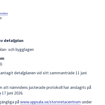
mnden
26
v detaljplan
 plan- och bygglagen
rum
8)
ntagit detaljplanen vid sitt sammanträde 11 juni
om att nämndens justerade protokoll har anslagits på
a
17 juni 2026.
lgängliga på
www.uppsala.se/storvretacentrum
under