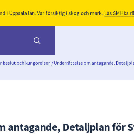
nd i Uppsala län. Var försiktig i skog och mark.
Läs SMHI:s r
r beslut och kungörelser
/
Underrättelse om antagande, Detaljpl
m antagande, Detaljplan för S