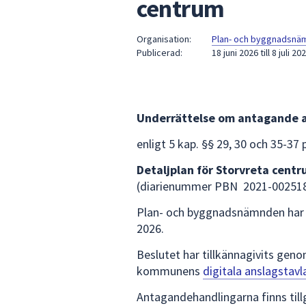
centrum
under
fältet.
Använd
Organisation:
Plan- och byggnadsnä
Publicerad:
18 juni 2026
till
8 juli 20
piltangenterna
för
att
navigera
Underrättelse om antagande a
mellan
sökförslagen
enligt 5 kap. §§ 29, 30 och 35-37
och
Detaljplan för Storvreta cent
enter
(diarienummer PBN 2021-00251
för
att
Plan- och byggnadsnämnden har a
välja
2026.
något
av
Beslutet har tillkännagivits gen
dem.
kommunens
digitala anslagstavl
Antagandehandlingarna finns til