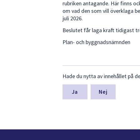
rubriken antagande. Här finns oc
om vad den som vill överklaga be
juli 2026.
Beslutet får laga kraft tidigast tr
Plan- och byggnadsnämnden
Lämna
Hade du nytta av innehållet på d
synpunkter
för
denna
Nej
sida