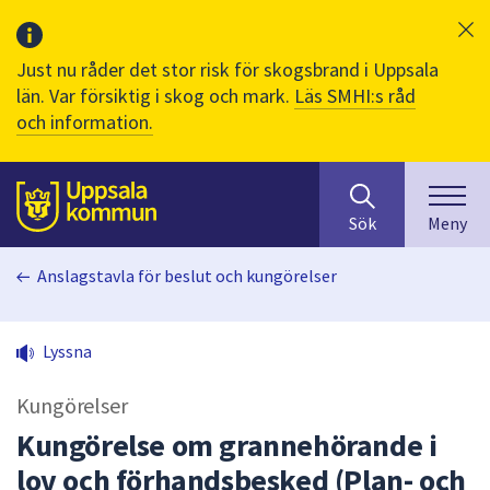
Just nu råder det stor risk för skogsbrand i Uppsala
län. Var försiktig i skog och mark.
Läs SMHI:s råd
och information.
Sök
huvudinnehåll
efter
Till sidans
Sök
Meny
innehåll
på
Anslagstavla för beslut och kungörelser
webbplatsen.
När
du
Lyssna
börjar
skriva
Kungörelser
i
sökfältet
Kungörelse om grannehörande i
kommer
lov och förhandsbesked (Plan- och
sökförslag