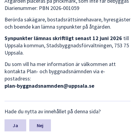
Åtgärden placeras på prickmark, som inte får bebyggas
dem.
Diarienummer: PBN 2026-001059
Berörda sakägare, bostadsrättsinnehavare, hyresgäster
och boende kan lämna synpunkter på åtgärden.
Synpunkter lämnas skriftligt senast 12 juni 2026
till
Uppsala kommun, Stadsbyggnadsförvaltningen, 753 75
Uppsala.
Du som vill ha mer information är välkommen att
kontakta Plan- och byggnadsnämnden via e-
postadress:
plan-byggnadsnamnden@uppsala.se
L
Hade du nytta av innehållet på denna sida?
ä
m
n
Nej
a