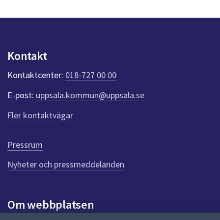
s
y
n
p
u
Kontakt
n
k
Kontaktcenter:
018-727 00 00
t
e
E-post:
uppsala.kommun@uppsala.se
r
f
Fler kontaktvägar
ö
r
d
Pressrum
e
n
Nyheter och pressmeddelanden
n
a
s
i
Om webbplatsen
d