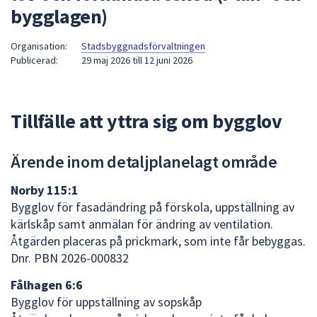
bygglagen)
att
presenteras
Organisation:
Stadsbyggnadsförvaltningen
under
Publicerad:
29 maj 2026
till
12 juni 2026
fältet.
Använd
piltangenterna
Tillfälle att yttra sig om bygglov
för
att
navigera
Ärende inom detaljplanelagt område
mellan
sökförslagen
Norby 115:1
och
Bygglov för fasadändring på förskola, uppställning av
enter
kärlskåp samt anmälan för ändring av ventilation.
för
Åtgärden placeras på prickmark, som inte får bebyggas.
att
Dnr. PBN 2026-000832
välja
Fålhagen 6:6
något
Bygglov för uppställning av sopskåp
av