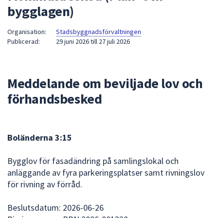
bygglagen)
att
presenteras
Organisation:
Stadsbyggnadsförvaltningen
under
Publicerad:
29 juni 2026
till
27 juli 2026
fältet.
Använd
piltangenterna
Meddelande om beviljade lov och
för
att
förhandsbesked
navigera
mellan
sökförslagen
Boländerna 3:15
och
enter
Bygglov för fasadändring på samlingslokal och
för
anläggande av fyra parkeringsplatser samt rivningslov
att
för rivning av förråd.
välja
något
Beslutsdatum: 2026-06-26
av