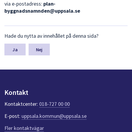
via e-postadress:
plan-
byggnadsnamnden@uppsala.se
L
Hade du nytta av innehållet på denna sida?
ä
m
n
Nej
a
s
y
n
p
u
Kontakt
n
k
Kontaktcenter:
018-727 00 00
t
e
E-post:
uppsala.kommun@uppsala.se
r
f
Fler kontaktvägar
ö