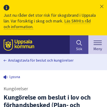
Just nu råder det stor risk för skogsbrand i Uppsala
län. Var försiktig i skog och mark.
Läs SMHI:s råd
och information.
Sök
huvudinnehåll
efter
Till sidans
Sök
Meny
innehåll
på
Anslagstavla för beslut och kungörelser
webbplatsen.
När
du
Lyssna
börjar
skriva
Kungörelser
i
sökfältet
Kungörelse om beslut i lov och
kommer
förhandsbesked (Plan- och
sökförslag