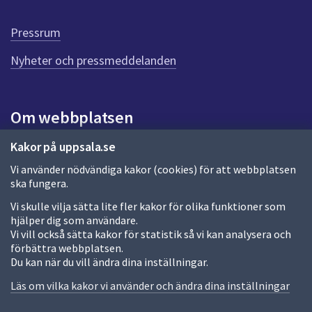
r
d
Pressrum
e
n
Nyheter och pressmeddelanden
n
a
s
i
Om webbplatsen
d
a
Om webbplatsen
Kakor på uppsala.se
Vi använder nödvändiga kakor (cookies) för att webbplatsen
Allmänna handlingar och diarium
ska fungera.
Behandling av personuppgifter
Vi skulle vilja sätta lite fler kakor för olika funktioner som
hjälper dig som användare.
Kakor
Vi vill också sätta kakor för statistik så vi kan analysera och
förbättra webbplatsen.
Språk (other languages)
Du kan när du vill ändra dina inställningar.
Tillgänglighetsredogörelse
Läs om vilka kakor vi använder och ändra dina inställningar