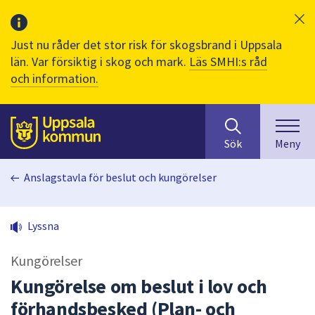
Just nu råder det stor risk för skogsbrand i Uppsala
län. Var försiktig i skog och mark.
Läs SMHI:s råd
och information.
Sök
huvudinnehåll
efter
Till sidans
Sök
Meny
innehåll
på
Anslagstavla för beslut och kungörelser
webbplatsen.
När
du
Lyssna
börjar
skriva
Kungörelser
i
sökfältet
Kungörelse om beslut i lov och
kommer
förhandsbesked (Plan- och
sökförslag