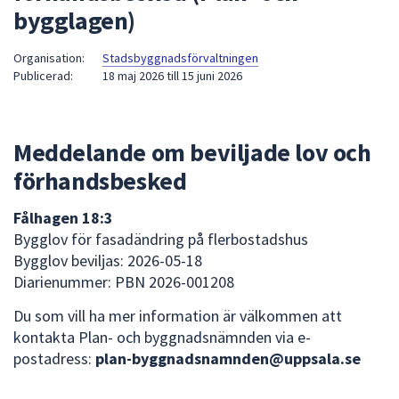
bygglagen)
att
presenteras
Organisation:
Stadsbyggnadsförvaltningen
under
Publicerad:
18 maj 2026
till
15 juni 2026
fältet.
Använd
piltangenterna
Meddelande om beviljade lov och
för
att
förhandsbesked
navigera
mellan
Fålhagen 18:3
sökförslagen
Bygglov för fasadändring på flerbostadshus
och
Bygglov beviljas: 2026-05-18
enter
Diarienummer: PBN 2026-001208
för
Du som vill ha mer information är välkommen att
att
kontakta Plan- och byggnadsnämnden via e-
välja
postadress:
plan-byggnadsnamnden@uppsala.se
något
av