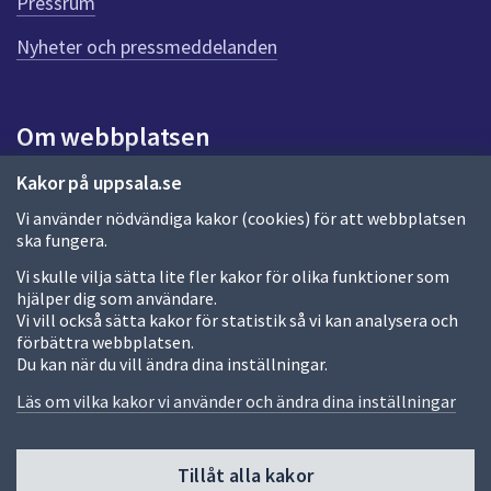
Pressrum
e
n
Nyheter och pressmeddelanden
n
a
s
i
Om webbplatsen
d
a
Om webbplatsen
Kakor på uppsala.se
Vi använder nödvändiga kakor (cookies) för att webbplatsen
Allmänna handlingar och diarium
ska fungera.
Behandling av personuppgifter
Vi skulle vilja sätta lite fler kakor för olika funktioner som
hjälper dig som användare.
Kakor
Vi vill också sätta kakor för statistik så vi kan analysera och
förbättra webbplatsen.
Språk (other languages)
Du kan när du vill ändra dina inställningar.
Tillgänglighetsredogörelse
Läs om vilka kakor vi använder och ändra dina inställningar
Tillåt alla kakor
Fler sätt att följa oss