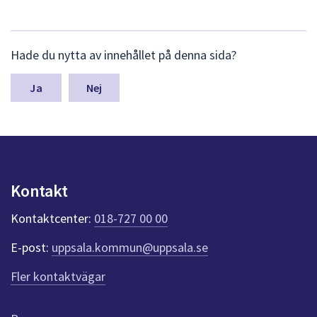
dem.
L
Hade du nytta av innehållet på denna sida?
ä
m
n
Nej
a
s
y
n
p
u
Kontakt
n
k
Kontaktcenter:
018-727 00 00
t
e
E-post:
uppsala.kommun@uppsala.se
r
f
Fler kontaktvägar
ö
r
d