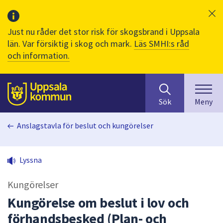
Just nu råder det stor risk för skogsbrand i Uppsala
län. Var försiktig i skog och mark.
Läs SMHI:s råd
och information.
Sök
huvudinnehåll
efter
Till sidans
Sök
Meny
innehåll
på
Anslagstavla för beslut och kungörelser
webbplatsen.
När
du
Lyssna
börjar
skriva
Kungörelser
i
sökfältet
Kungörelse om beslut i lov och
kommer
förhandsbesked (Plan- och
sökförslag