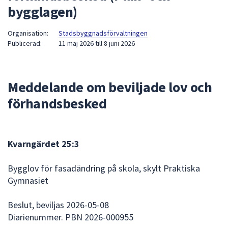
bygglagen)
att
presenteras
Organisation:
Stadsbyggnadsförvaltningen
under
Publicerad:
11 maj 2026
till
8 juni 2026
fältet.
Använd
piltangenterna
Meddelande om beviljade lov och
för
att
förhandsbesked
navigera
mellan
sökförslagen
Kvarngärdet 25:3
och
enter
Bygglov för fasadändring på skola, skylt Praktiska
för
Gymnasiet
att
välja
Beslut, beviljas 2026-05-08
något
Diarienummer. PBN 2026-000955
av