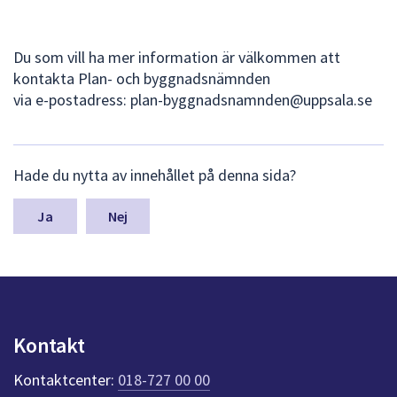
dem.
Du som vill ha mer information är välkommen att
kontakta Plan- och byggnadsnämnden
via e-postadress: plan-byggnadsnamnden@uppsala.se
L
Hade du nytta av innehållet på denna sida?
ä
m
n
Nej
a
s
y
n
p
u
Kontakt
n
k
Kontaktcenter:
018-727 00 00
t