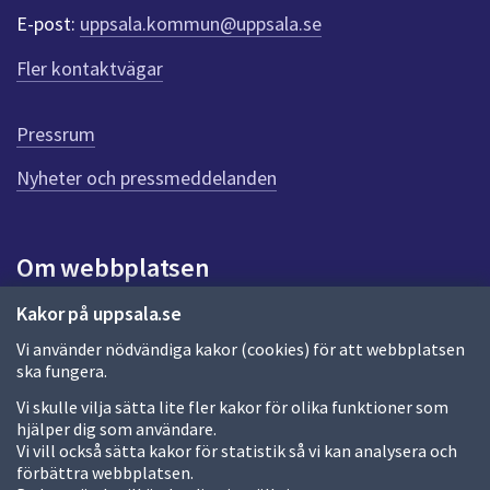
e
E-post:
uppsala.kommun@uppsala.se
r
f
Fler kontaktvägar
ö
r
d
Pressrum
e
n
Nyheter och pressmeddelanden
n
a
s
i
Om webbplatsen
d
a
Om webbplatsen
Kakor på uppsala.se
Vi använder nödvändiga kakor (cookies) för att webbplatsen
Allmänna handlingar och diarium
ska fungera.
Behandling av personuppgifter
Vi skulle vilja sätta lite fler kakor för olika funktioner som
hjälper dig som användare.
Kakor
Vi vill också sätta kakor för statistik så vi kan analysera och
förbättra webbplatsen.
Språk (other languages)