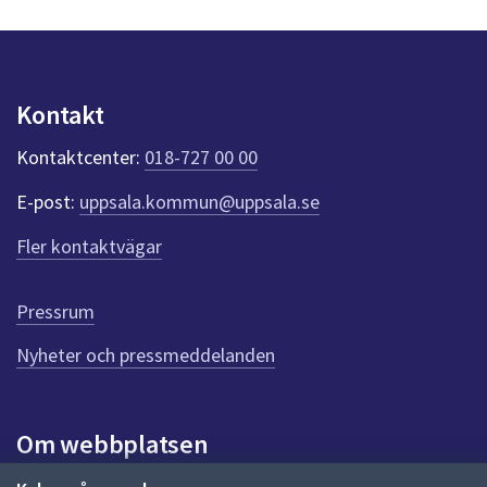
s
dem.
y
n
p
u
Kontakt
n
k
Kontaktcenter:
018-727 00 00
t
e
E-post:
uppsala.kommun@uppsala.se
r
f
Fler kontaktvägar
ö
r
d
Pressrum
e
n
Nyheter och pressmeddelanden
n
a
s
i
Om webbplatsen
d
a
Om webbplatsen