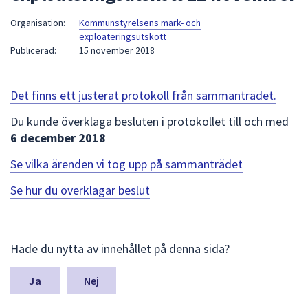
att
Organisation:
Kommunstyrelsens mark- och
presenteras
exploateringsutskott
under
Publicerad:
15 november 2018
fältet.
Använd
Det finns ett justerat protokoll från sammanträdet.
piltangenterna
för
Du kunde överklaga besluten i protokollet till och med
att
6 december 2018
navigera
mellan
Se vilka ärenden vi tog upp på sammanträdet
sökförslagen
Se hur du överklagar beslut
och
enter
för
L
att
Hade du nytta av innehållet på denna sida?
ä
välja
m
något
n
Nej
a
av