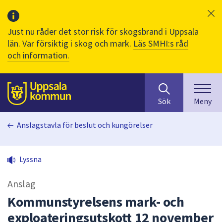
Just nu råder det stor risk för skogsbrand i Uppsala
län. Var försiktig i skog och mark.
Läs SMHI:s råd
och information.
Sök
huvudinnehåll
efter
Till sidans
Sök
Meny
innehåll
på
Anslagstavla för beslut och kungörelser
webbplatsen.
När
du
Lyssna
börjar
skriva
Anslag
i
sökfältet
Kommunstyrelsens mark- och
kommer
exploateringsutskott 12 november
sökförslag