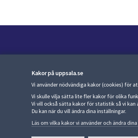
Kontakt
Kontaktcenter:
018-727 00 00
Kakor på uppsala.se
E-post:
uppsala.kommun@uppsala.se
Vi använder nödvändiga kakor (cookies) för a
Vi skulle vilja sätta lite fler kakor för olika 
Fler kontaktvägar
Vi vill också sätta kakor för statistik så vi k
Du kan när du vill ändra dina inställningar.
Pressrum
Läs om vilka kakor vi använder och ändra dina 
Nyheter och pressmeddelanden