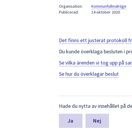
under
Organisation:
Kommunfullmäktige
fältet.
Publicerad:
14 oktober 2020
Använd
piltangenterna
för
att
Det finns ett justerat protokoll
navigera
Du kunde överklaga besluten i pr
mellan
sökförslagen
Se vilka ärenden vi tog upp på 
och
enter
Se hur du överklagar beslut
för
att
välja
Lämna
något
Hade du nytta av innehållet på d
synpunkter
av
för
dem.
denna
Nej
sida