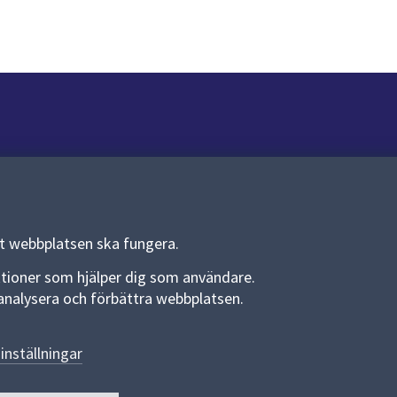
Om webbplatsen
Om webbplatsen
Allmänna handlingar och diarium
tt webbplatsen ska fungera.
Behandling av personuppgifter
funktioner som hjälper dig som användare.
an analysera och förbättra webbplatsen.
Kakor
Språk (other languages)
inställningar
Tillgänglighetsredogörelse