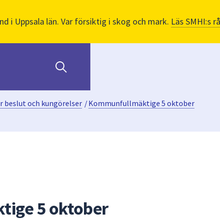
nd i Uppsala län. Var försiktig i skog och mark.
Läs SMHI:s r
r beslut och kungörelser
/
Kommunfullmäktige 5 oktober
ige 5 oktober