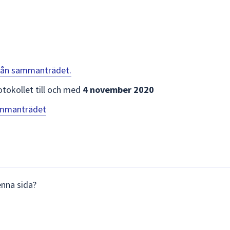
 från sammanträdet.
otokollet till och med
4 november 2020
sammanträdet
enna sida?