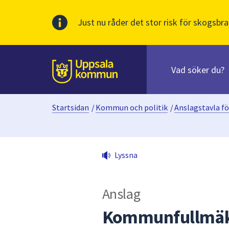
Just nu råder det stor risk för skogsbra
Sök
efter
huvudinnehåll
innehåll
Till sidans
på
webbplatsen.
Startsidan
/
Kommun och politik
/
Anslagstavla fö
När
du
börjar
skriva
Lyssna
i
sökfältet
kommer
Anslag
sökförslag
att
Kommunfullmäkt
presenteras