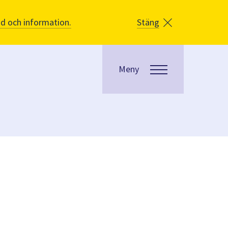
åd och information.
Stäng
Meny