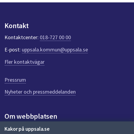
y
dem.
n
p
u
Kontakt
n
k
Kontaktcenter:
018-727 00 00
t
e
E-post:
uppsala.kommun@uppsala.se
r
f
Fler kontaktvägar
ö
r
d
Pressrum
e
n
Nyheter och pressmeddelanden
n
a
s
i
Om webbplatsen
d
a
Om webbplatsen
Kakor på uppsala.se