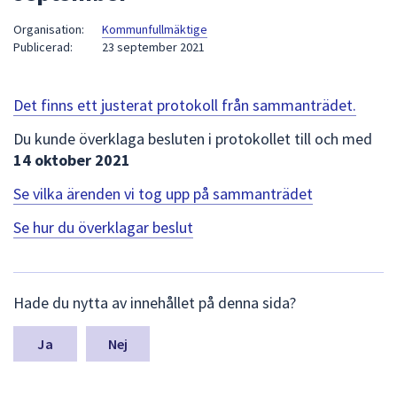
att
Organisation:
Kommunfullmäktige
presenteras
Publicerad:
23 september 2021
under
fältet.
Använd
Det finns ett justerat protokoll från sammanträdet.
piltangenterna
Du kunde överklaga besluten i protokollet till och med
för
14 oktober 2021
att
navigera
Se vilka ärenden vi tog upp på sammanträdet
mellan
Se hur du överklagar beslut
sökförslagen
och
enter
L
för
Hade du nytta av innehållet på denna sida?
ä
att
m
välja
n
Nej
något
a
av
s