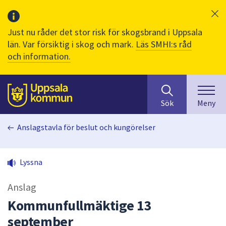
Just nu råder det stor risk för skogsbrand i Uppsala
län. Var försiktig i skog och mark.
Läs SMHI:s råd
och information.
Sök
huvudinnehåll
efter
Till sidans
Sök
Meny
innehåll
på
Anslagstavla för beslut och kungörelser
webbplatsen.
När
du
Lyssna
börjar
skriva
Anslag
i
sökfältet
Kommunfullmäktige 13
kommer
september
sökförslag