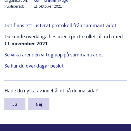
Organisation:
Kommunfullmäktige
att
Publicerad:
21 oktober 2021
presenteras
under
Det finns ett justerat protokoll från sammanträdet.
fältet.
Använd
Du kunde överklaga besluten i protokollet till och med
piltangenterna
11 november 2021
för
Se vilka ärenden vi tog upp på sammanträdet
att
navigera
Se hur du överklagar beslut
mellan
sökförslagen
och
L
Hade du nytta av innehållet på denna sida?
enter
ä
för
m
n
Nej
att
a
välja
s
något
y
av
n