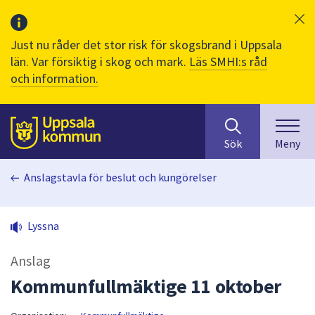
Just nu råder det stor risk för skogsbrand i Uppsala
län. Var försiktig i skog och mark.
Läs SMHI:s råd
och information.
Sök
huvudinnehåll
efter
Till sidans
Sök
Meny
innehåll
på
Anslagstavla för beslut och kungörelser
webbplatsen.
När
du
Lyssna
börjar
skriva
Anslag
i
sökfältet
Kommunfullmäktige 11 oktober
kommer
sökförslag