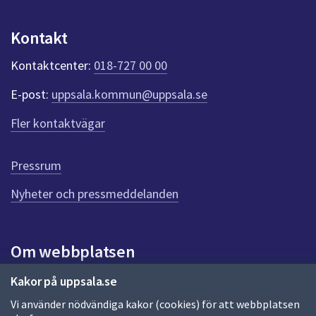
dem.
p
u
Kontakt
n
k
Kontaktcenter:
018-727 00 00
t
e
E-post:
uppsala.kommun@uppsala.se
r
f
Fler kontaktvägar
ö
r
d
Pressrum
e
n
Nyheter och pressmeddelanden
n
a
s
i
Om webbplatsen
d
a
Om webbplatsen
Kakor på uppsala.se
Vi använder nödvändiga kakor (cookies) för att webbplatsen
Allmänna handlingar och diarium