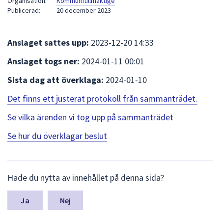
Organisation:
Kommunfullmäktige
att
Publicerad:
20 december 2023
presenteras
under
Anslaget sattes upp:
2023-12-20 14:33
fältet.
Använd
Anslaget togs ner:
2024-01-11 00:01
piltangenterna
Sista dag att överklaga:
2024-01-10
för
att
Det finns ett justerat protokoll från sammanträdet.
navigera
mellan
Se vilka ärenden vi tog upp på sammanträdet
sökförslagen
Se hur du överklagar beslut
och
enter
för
L
att
Hade du nytta av innehållet på denna sida?
ä
välja
m
något
n
Nej
a
av