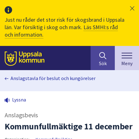
Just nu råder det stor risk för skogsbrand i Uppsala
län. Var försiktig i skog och mark.
Läs SMHI:s råd
och information.
Sök
huvudinnehåll
efter
Till sidans
Sök
Meny
innehåll
på
Anslagstavla för beslut och kungörelser
webbplatsen.
När
du
Lyssna
börjar
skriva
Anslagsbevis
i
sökfältet
Kommunfullmäktige 11 december
kommer
sökförslag