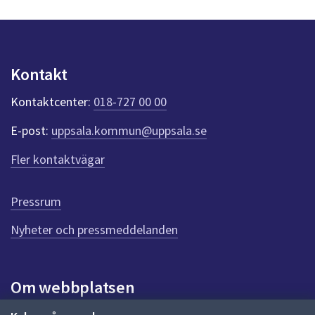
s
dem.
y
n
p
u
Kontakt
n
k
Kontaktcenter:
018-727 00 00
t
e
E-post:
uppsala.kommun@uppsala.se
r
f
Fler kontaktvägar
ö
r
d
Pressrum
e
n
Nyheter och pressmeddelanden
n
a
s
i
Om webbplatsen
d
a
Om webbplatsen