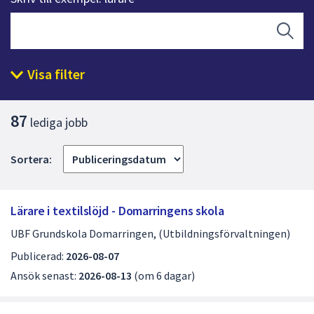
att
presenteras
Sök
under
fältet.
Visa filter
Använd
piltangenterna
L
för
87
lediga jobb
i
att
navigera
s
Sortera:
mellan
t
sökförslagen
a
och
Lärare i textilslöjd - Domarringens skola
enter
m
UBF Grundskola Domarringen, (Utbildningsförvaltningen)
för
e
att
Publicerad:
2026-08-07
d
välja
Ansök senast:
2026-08-13
(om 6 dagar)
något
l
av
e