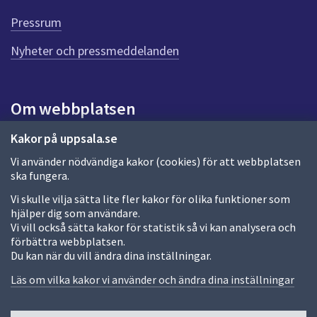
Pressrum
Nyheter och pressmeddelanden
Om webbplatsen
Om webbplatsen
Kakor på uppsala.se
Vi använder nödvändiga kakor (cookies) för att webbplatsen
Allmänna handlingar och diarium
ska fungera.
Behandling av personuppgifter
Vi skulle vilja sätta lite fler kakor för olika funktioner som
hjälper dig som användare.
Kakor
Vi vill också sätta kakor för statistik så vi kan analysera och
förbättra webbplatsen.
Språk (other languages)
Du kan när du vill ändra dina inställningar.
Tillgänglighetsredogörelse
Läs om vilka kakor vi använder och ändra dina inställningar