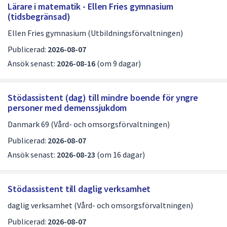
dem.
Lärare i matematik - Ellen Fries gymnasium
d
(tidsbegränsad)
i
Ellen Fries gymnasium (Utbildningsförvaltningen)
g
Publicerad:
2026-08-07
a
Ansök senast:
2026-08-16
(om 9 dagar)
j
o
Stödassistent (dag) till mindre boende för yngre
personer med demenssjukdom
b
Danmark 69 (Vård- och omsorgsförvaltningen)
b
Publicerad:
2026-08-07
s
Ansök senast:
2026-08-23
(om 16 dagar)
i
d
Stödassistent till daglig verksamhet
a
daglig verksamhet (Vård- och omsorgsförvaltningen)
1
Publicerad:
2026-08-07
a