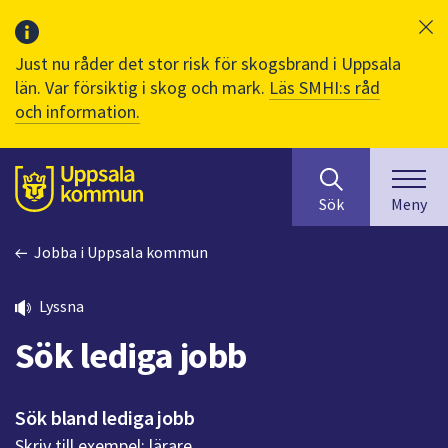
Just nu råder det stor risk för skogsbrand i Uppsala
län. Var försiktig i skog och mark.
Läs SMHI:s råd
och information.
Sök
huvudinnehåll
efter
Till sidans
Sök
Meny
innehåll
på
Jobba i Uppsala kommun
webbplatsen.
När
du
Lyssna
börjar
Sök lediga jobb
skriva
i
sökfältet
Sök bland lediga jobb
kommer
Skriv till exempel: lärare
sökförslag