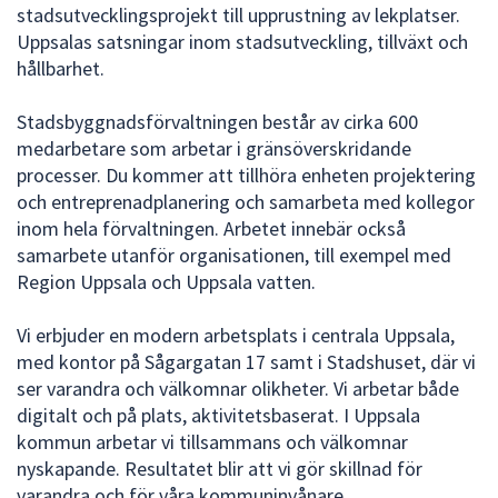
dem.
stadsutvecklingsprojekt till upprustning av lekplatser.
Uppsalas satsningar inom stadsutveckling, tillväxt och
hållbarhet.
Stadsbyggnadsförvaltningen består av cirka 600
medarbetare som arbetar i gränsöverskridande
processer. Du kommer att tillhöra enheten projektering
och entreprenadplanering och samarbeta med kollegor
inom hela förvaltningen. Arbetet innebär också
samarbete utanför organisationen, till exempel med
Region Uppsala och Uppsala vatten.
Vi erbjuder en modern arbetsplats i centrala Uppsala,
med kontor på Sågargatan 17 samt i Stadshuset, där vi
ser varandra och välkomnar olikheter. Vi arbetar både
digitalt och på plats, aktivitetsbaserat. I Uppsala
kommun arbetar vi tillsammans och välkomnar
nyskapande. Resultatet blir att vi gör skillnad för
varandra och för våra kommuninvånare.