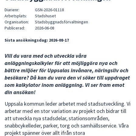
att
Diarienr:
GSN-2026-01118
presenteras
Arbetsplats:
Stadshuset
under
Organisation:
Stadsbyggnadsförvaltningen
Publicerad:
2026-06-08
fältet.
Använd
Sista ansökningsdag:
2026-08-17
piltangenterna
för
Vill du vara med och utveckla våra
att
anläggningskalkyler för att möjliggöra nya och
navigera
bättre miljöer för Uppsalas invånare, näringsliv och
mellan
besökare? Då kan du vara den vi söker till uppdraget
sökförslagen
som kalkylator inom anläggning. Vi ser fram emot
och
din ansökan!
enter
för
Uppsala kommun leder arbetet med stadsutveckling. Vi
att
arbetar med en stor variation av projekt och bidrar till
välja
att utveckla nya stadsdelar, stationsområden,
något
snabbcykelleder, parker, torg och samhällsservice. Våra
av
projekt spänner över allt ifrån stora