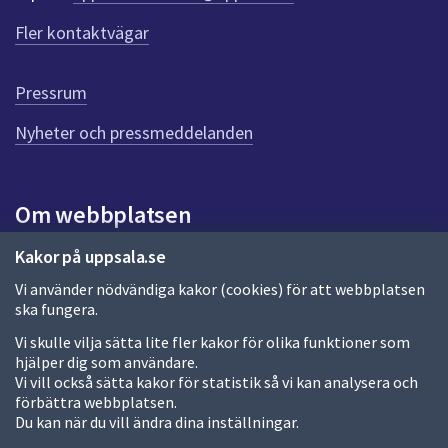
Fler kontaktvägar
Pressrum
Nyheter och pressmeddelanden
Om webbplatsen
Om webbplatsen
Kakor på uppsala.se
Vi använder nödvändiga kakor (cookies) för att webbplatsen
Allmänna handlingar och diarium
ska fungera.
Behandling av personuppgifter
Vi skulle vilja sätta lite fler kakor för olika funktioner som
hjälper dig som användare.
Kakor
Vi vill också sätta kakor för statistik så vi kan analysera och
förbättra webbplatsen.
Språk (other languages)
Du kan när du vill ändra dina inställningar.