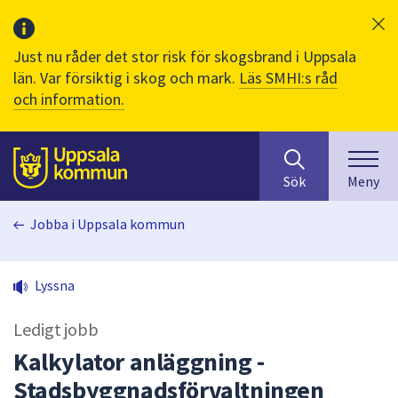
Just nu råder det stor risk för skogsbrand i Uppsala
län. Var försiktig i skog och mark.
Läs SMHI:s råd
och information.
Sök
huvudinnehåll
efter
Till sidans
Sök
Meny
innehåll
på
Jobba i Uppsala kommun
webbplatsen.
När
du
Lyssna
börjar
skriva
Ledigt jobb
i
sökfältet
Kalkylator anläggning -
kommer
Stadsbyggnadsförvaltningen
sökförslag