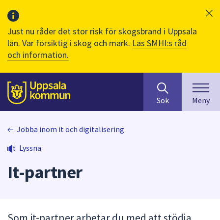
Just nu råder det stor risk för skogsbrand i Uppsala
län. Var försiktig i skog och mark.
Läs SMHI:s råd
och information.
Sök
huvudinnehåll
efter
Till sidans
Sök
Meny
innehåll
på
webbplatsen.
Jobba inom it och digitalisering
När
Lyssna
du
börjar
It-partner
skriva
i
sökfältet
kommer
Som it-partner arbetar du med att stödja
sökförslag