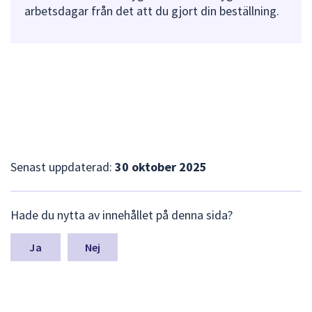
arbetsdagar från det att du gjort din beställning.
Senast uppdaterad:
30 oktober 2025
L
Hade du nytta av innehållet på denna sida?
ä
m
n
Nej
a
s
y
n