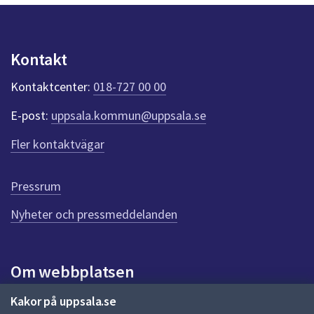
p
u
n
k
Kontakt
t
e
Kontaktcenter:
018-727 00 00
r
f
E-post:
uppsala.kommun@uppsala.se
ö
r
Fler kontaktvägar
d
e
n
Pressrum
n
Nyheter och pressmeddelanden
a
s
i
d
Om webbplatsen
a
Om webbplatsen
Kakor på uppsala.se