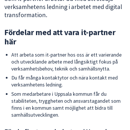
verksamhetens ledning i arbetet med digital
att
presenteras
transformation.
under
fältet.
Fördelar med att vara it-partner
Använd
här
piltangenterna
för
Att arbeta som it-partner hos oss är ett varierande
att
och utvecklande arbete med långsiktigt fokus på
navigera
verksamhetsbehov, teknik och samhällsnytta.
mellan
sökförslagen
Du får många kontaktytor och nära kontakt med
och
verksamhetens ledning.
enter
Som medarbetare i Uppsala kommun får du
för
stabiliteten, tryggheten och ansvarstagandet som
att
finns i en kommun samt möjlighet att bidra till
välja
samhällsutvecklingen.
något
av