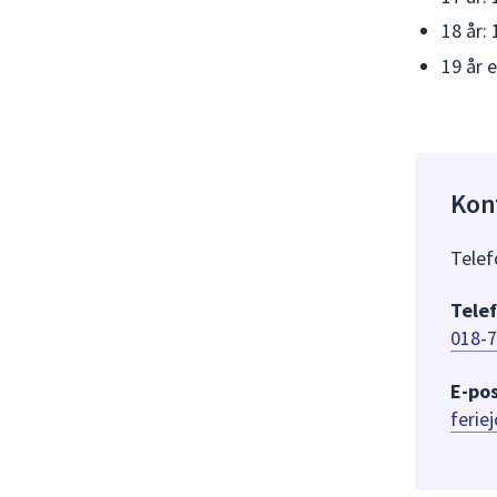
18 år:
19 år 
Kon
Telef
Telef
018-7
E-pos
ferie