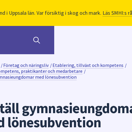
nd i Uppsala län. Var försiktig i skog och mark.
Läs SMHI:s r
/
Företag och näringsliv
/
Etablering, tillväxt och kompetens
/
ompetens, praktikanter och medarbetare
/
ymnasieungdomar med lönesubvention
täll gymnasieungdom
 lönesubvention