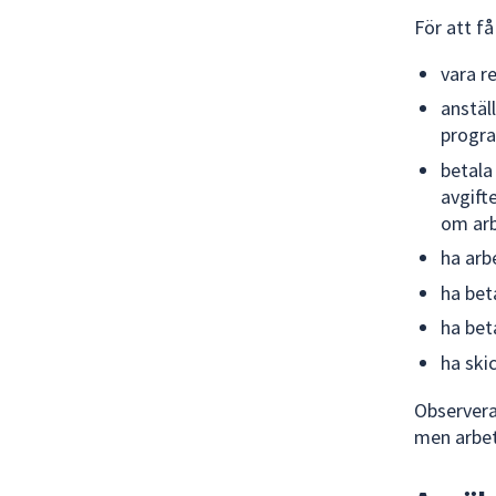
För att f
vara r
anstäl
progra
betala
avgift
om arb
ha arb
ha bet
ha bet
ha ski
Observer
men arbet