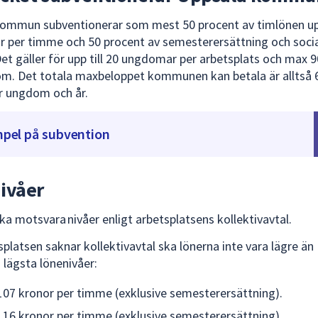
ommun subventionerar som mest 50 procent av timlönen upp
r per timme och 50 procent av semesterersättning och soci
 Det gäller för upp till 20 ungdomar per arbetsplats och max 
m. Det totala maxbeloppet kommunen kan betala är alltså 
r ungdom och år.
pel på subvention
ivåer
ka motsvara nivåer enligt arbetsplatsens kollektivavtal.
platsen saknar kollektivavtal ska lönerna inte vara lägre än
ägsta lönenivåer:
 107 kronor per timme (exklusive semesterersättning).
 116 kronor per timme (exklusive semesterersättning).