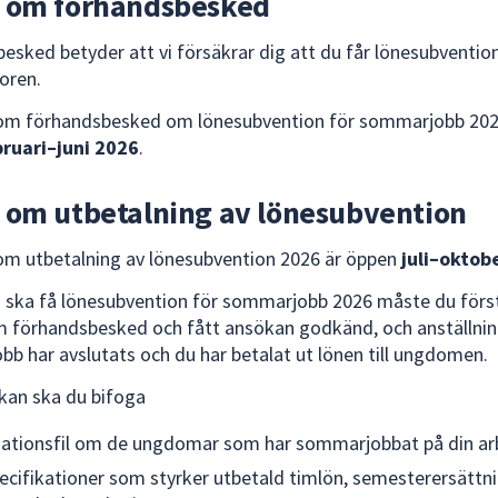
 om förhandsbesked
esked betyder att vi försäkrar dig att du får lönesubventi
koren.
om förhandsbesked om lönesubvention för sommarjobb 202
bruari–juni 2026
.
 om utbetalning av lönesubvention
m utbetalning av lönesubvention 2026 är öppen
juli–oktob
u ska få lönesubvention för sommarjobb 2026 måste du förs
 förhandsbesked och fått ansökan godkänd, och anställnin
b har avslutats och du har betalat ut lönen till ungdomen.
ökan ska du bifoga
ationsfil om de ungdomar som har sommarjobbat på din ar
ecifikationer som styrker utbetald timlön, semesterersättn