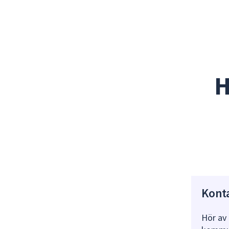
H
Kont
Hör av 