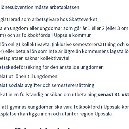
å lönesubvention måste arbetsplatsen
egistrerad som arbetsgivare hos Skatteverket
la en ungdom eller ungdomar som går år 1 eller 2 (eller 3 om
m) och är folkbokförda i Uppsala kommun
 lön enligt kollektivavtal (inklusive semesterersättning och s
er) eller betala lön som inte är lägre än kommunens lägsta l
etsplatsen saknar kollektivavtal
etsskadeförsäkring för den anställda ungdomen
alat ut lönen till ungdomen
alat sociala avgifter och semesterersättning
ckat in en fullständig ansökan om utbetalning
senast 31 ok
a att gymnasieungdomen ska vara folkbokförd i Uppsala 
splatsen kan ligga inom och utanför region Uppsala.