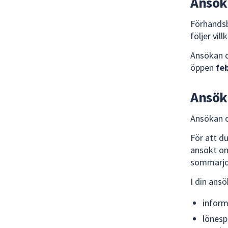
Ansök
Förhandsb
följer vill
Ansökan 
öppen
fe
Ansök
Ansökan o
För att d
ansökt om
sommarjob
I din ans
inform
lönesp