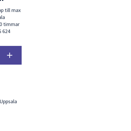
 till max
ala
90 timmar
6 624
 Uppsala