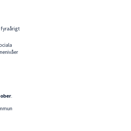
 fyraårigt
ociala
önenivåer
tober
.
kommun