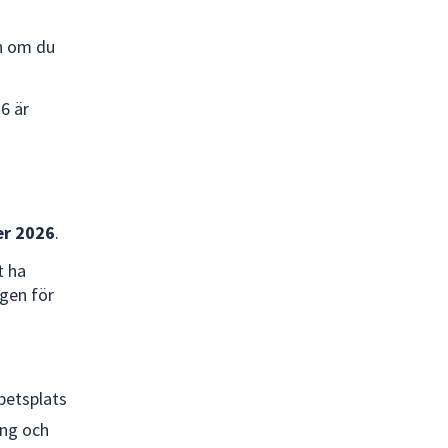
on om du
6 är
er 2026
.
t ha
gen för
betsplats
ing och