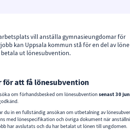
arbetsplats vill anställa gymnasieungdomar för
obb kan Uppsala kommun stå för en del av löne
a betala ut lönesubvention.
r för att få lönesubvention
nsöka om förhandsbesked om lönesubvention
senast 30 jun
godkänd.
ar du in en fullständig ansökan om utbetalning av lönesubve
ns med lönespecifikation och övriga dokument när anställn
b har avslutats och du har betalat ut lönen till ungdomen.