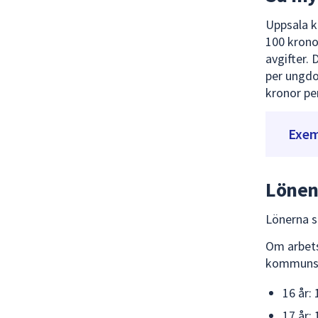
Uppsala k
100 krono
avgifter.
per ungdo
kronor pe
Exem
Lönen
Lönerna s
Om arbets
kommuns l
16 år:
17 år: