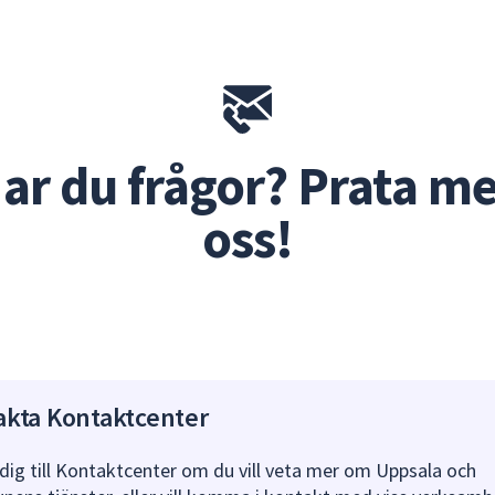
ar du frågor? Prata m
oss!
akta Kontaktcenter
dig till Kontaktcenter om du vill veta mer om Uppsala och