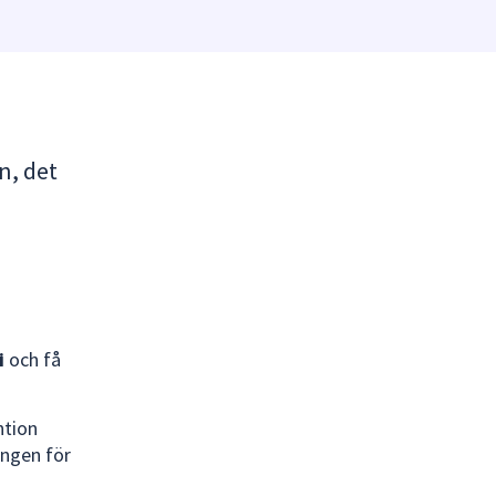
n, det
i
och få
ntion
ingen för