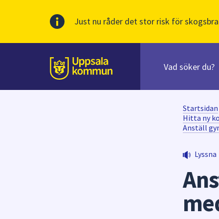
Just nu råder det stor risk för skogsbra
Sök
efter
huvudinnehåll
innehåll
Till sidans
på
webbplatsen.
När
Startsidan
du
Hitta ny k
Anställ g
börjar
skriva
i
Lyssna
sökfältet
Ans
kommer
sökförslag
med
att
presenteras