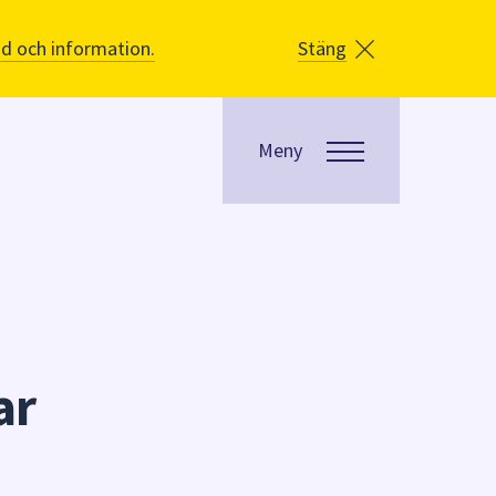
åd och information.
Stäng
Meny
ar