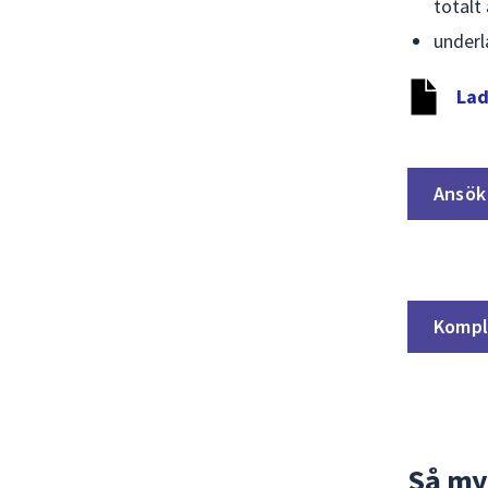
totalt
underl
Lad
Ansök
Kompl
Så my