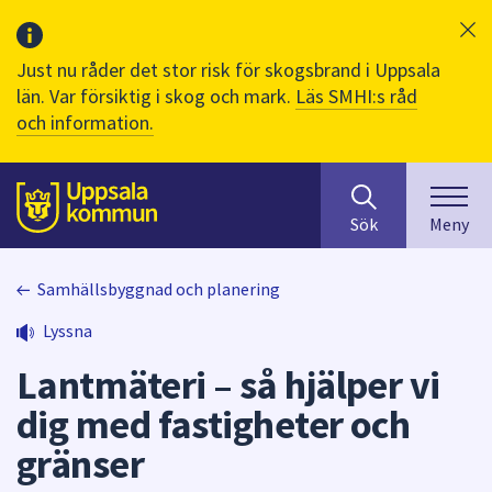
Just nu råder det stor risk för skogsbrand i Uppsala
län. Var försiktig i skog och mark.
Läs SMHI:s råd
och information.
Sök
huvudinnehåll
efter
Till sidans
Sök
Meny
innehåll
på
webbplatsen.
Samhällsbyggnad och planering
När
Lyssna
du
börjar
Lantmäteri – så hjälper vi
skriva
i
dig med fastigheter och
sökfältet
gränser
kommer
sökförslag