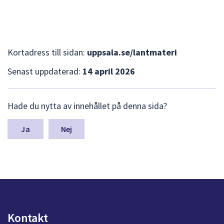
Kortadress till sidan:
uppsala.se/lantmateri
Senast uppdaterad:
14 april 2026
L
Hade du nytta av innehållet på denna sida?
ä
m
n
Nej
a
s
y
n
p
u
n
k
Kontakt
t