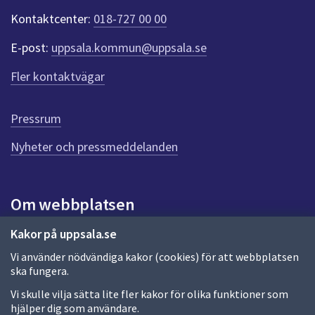
e
Kontaktcenter:
018-727 00 00
r
f
E-post:
uppsala.kommun@uppsala.se
ö
r
Fler kontaktvägar
d
e
n
Pressrum
n
Nyheter och pressmeddelanden
a
s
i
d
Om webbplatsen
a
Om webbplatsen
Kakor på uppsala.se
Vi använder nödvändiga kakor (cookies) för att webbplatsen
Allmänna handlingar och diarium
ska fungera.
Behandling av personuppgifter
Vi skulle vilja sätta lite fler kakor för olika funktioner som
hjälper dig som användare.