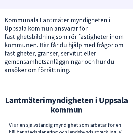
att
presenteras
Kommunala Lantmäterimyndigheten i
under
Uppsala kommun ansvarar för
fältet.
Använd
fastighetsbildning som rör fastigheter inom
piltangenterna
kommunen. Här får du hjälp med frågor om
för
fastigheter, gränser, servitut eller
att
gemensamhetsanläggningar och hur du
navigera
ansöker om förrättning.
mellan
sökförslagen
och
enter
Lantmäterimyndigheten i Uppsala
för
att
kommun
välja
något
Vi är en självständig myndighet som arbetar för en
av
hållbar stadsplanering och landsbygdsutveckling. Vi