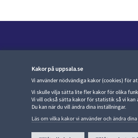
Kontakt
Kontaktcenter:
018-727 00 00
Kakor på uppsala.se
E-post:
uppsala.kommun@uppsala.se
Vi använder nödvändiga kakor (cookies) för a
Vi skulle vilja sätta lite fler kakor för olika 
Fler kontaktvägar
Vi vill också sätta kakor för statistik så vi k
Du kan när du vill ändra dina inställningar.
Pressrum
Läs om vilka kakor vi använder och ändra dina 
Nyheter och pressmeddelanden
Till