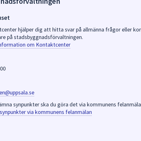
gnadsförvaltningen
uset
nter hjälper dig att hitta svar på allmänna frågor eller k
re på stadsbyggnadsförvaltningen.
information om Kontaktcenter
 00
en@uppsala.se
er lämna synpunkter ska du göra det via kommunens felanmäla
a synpunkter via kommunens felanmälan