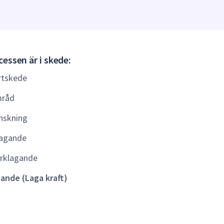
Gällande
essen är i skede:
(Laga
rtskede
kraft)
råd
nskning
agande
rklagande
lande (Laga kraft)