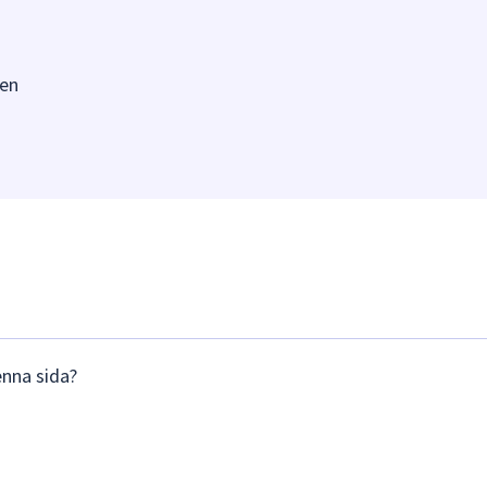
en
enna sida?