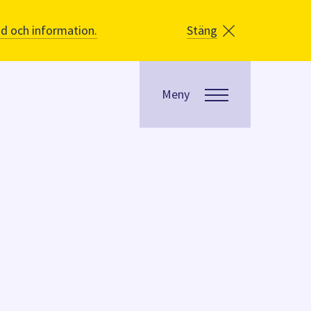
åd och information.
Stäng
Meny