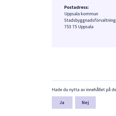
Postadress:
Uppsala kommun
Stadsbyggnadsförvaltning
753 75 Uppsala
Lämna
Hade du nytta av innehållet på d
synpunkter
för
denna
Nej
sida