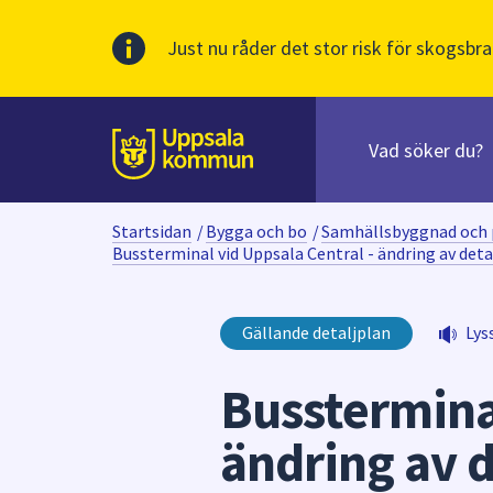
Just nu råder det stor risk för skogsbra
Sök
efter
huvudinnehåll
innehåll
Till sidans
på
webbplatsen.
Startsidan
/
Bygga och bo
/
Samhällsbyggnad och 
När
Bussterminal vid Uppsala Central - ändring av deta
du
börjar
skriva
Gällande detaljplan
Lys
i
sökfältet
Bussterminal
kommer
sökförslag
ändring av d
att
presenteras