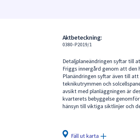
under
fältet.
Använd
piltangenterna
för
Aktbeteckning:
att
0380-P2019/1
navigera
mellan
Detaljplaneändringen syftar till 
sökförslagen
Friggs innergård genom att den h
och
Planändringen syftar även till at
enter
teknikutrymmen och solcellspan
för
avsikt med planläggningen är des
att
kvarterets bebyggelse genomförs
välja
hänsyn till viktiga siktlinjer och 
något
av
dem.
Fäll ut karta