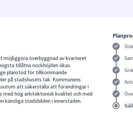
Planproc
Sta
att möjliggöra överbyggnad av kvarteret
Sam
ögsta tillåtna nockhöjden ökas.
Gra
t ge planstöd för tillkommande
eler på stadshusets tak. Kommunens
Ant
sutom att säkerställa att förändringar i
 med hög arkitektonisk kvalitet och med
Öve
den känsliga stadsbilden i innerstaden.
Gäl