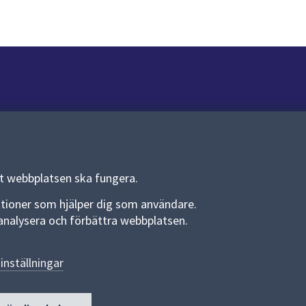
Om webbplatsen
Om webbplatsen
Allmänna handlingar och diarium
tt webbplatsen ska fungera.
Behandling av personuppgifter
funktioner som hjälper dig som användare.
an analysera och förbättra webbplatsen.
Kakor
Språk (other languages)
inställningar
Tillgänglighetsredogörelse