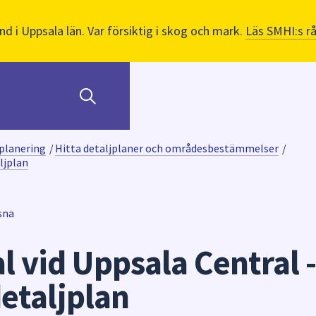
nd i Uppsala län. Var försiktig i skog och mark.
Läs SMHI:s r
planering
/
Hitta detaljplaner och områdesbestämmelser
/
ljplan
sna
 vid Uppsala Central -
etaljplan