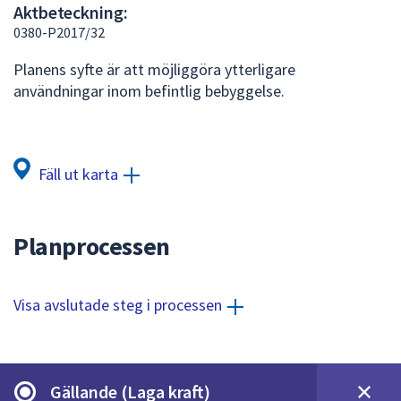
Aktbeteckning:
att
0380-P2017/32
presenteras
under
Planens syfte är att möjliggöra ytterligare
fältet.
användningar inom befintlig bebyggelse.
Använd
piltangenterna
för
att
Fäll ut karta
navigera
mellan
sökförslagen
Planprocessen
och
enter
för
Visa avslutade steg i processen
att
välja
något
av
Gällande (Laga kraft)