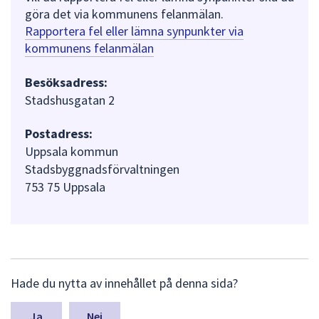
göra det via kommunens felanmälan.
Rapportera fel eller lämna synpunkter via
kommunens felanmälan
Besöksadress:
Stadshusgatan 2
Postadress:
Uppsala kommun
Stadsbyggnadsförvaltningen
753 75 Uppsala
L
Hade du nytta av innehållet på denna sida?
ä
m
n
Nej