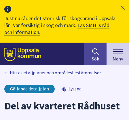
Just nu råder det stor risk för skogsbrand i Uppsala
län. Var försiktig i skog och mark.
Läs SMHI:s råd
och information.
Sök
huvudinnehåll
efter
Till sidans
Sök
Meny
innehåll
på
Hitta detaljplaner och områdesbestämmelser
webbplatsen.
När
du
Gällande detaljplan
Lyssna
börjar
skriva
Del av kvarteret Rådhuset
i
sökfältet
kommer
sökförslag