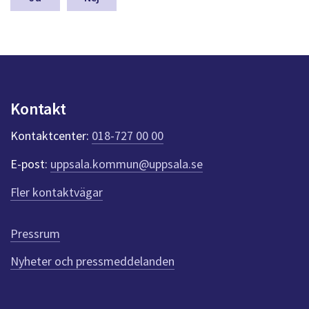
a
s
y
n
p
u
n
Kontakt
k
t
Kontaktcenter:
018-727 00 00
e
r
E-post:
uppsala.kommun@uppsala.se
f
ö
Fler kontaktvägar
r
d
e
Pressrum
n
n
Nyheter och pressmeddelanden
a
s
i