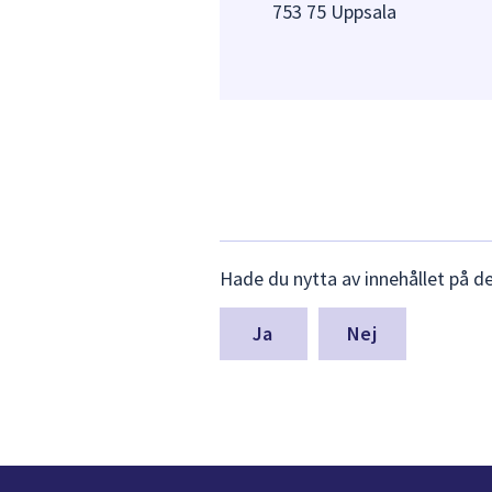
753 75 Uppsala
Lämna
Hade du nytta av innehållet på d
synpunkter
för
denna
Nej
sida