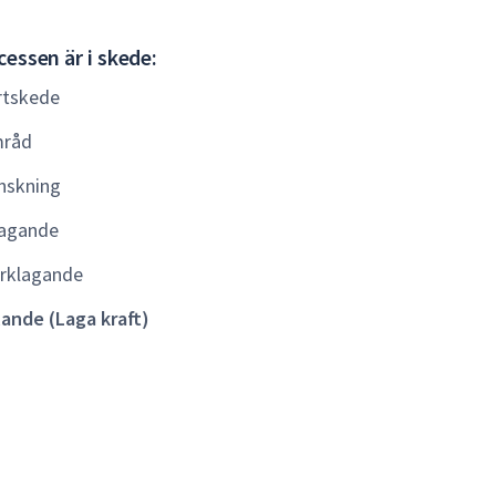
Gällande
essen är i skede:
(Laga
rtskede
kraft)
råd
nskning
agande
rklagande
lande (Laga kraft)