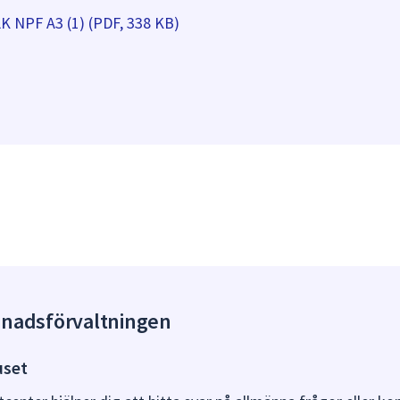
 NPF A3 (1) (PDF, 338 KB)
gnadsförvaltningen
uset