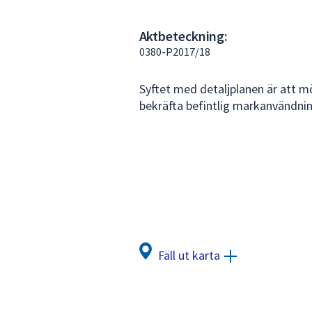
under
fältet.
Aktbeteckning:
Använd
0380-P2017/18
piltangenterna
för
Syftet med detaljplanen är att mö
att
bekräfta befintlig markanvändnin
navigera
mellan
sökförslagen
och
enter
för
att
välja
något
Fäll ut karta
av
dem.