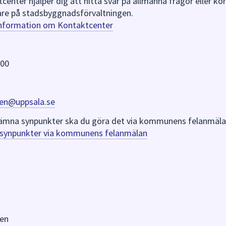
nter hjälper dig att hitta svar på allmänna frågor eller k
re på stadsbyggnadsförvaltningen.
information om Kontaktcenter
 00
en@uppsala.se
er lämna synpunkter ska du göra det via kommunens felanmäla
a synpunkter via kommunens felanmälan
en