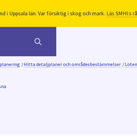
nd i Uppsala län. Var försiktig i skog och mark.
Läs SMHI:s r
planering
/
Hitta detaljplaner och områdesbestämmelser
/
Löten
sna