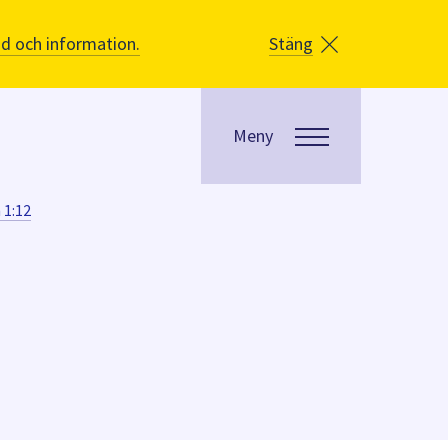
åd och information.
Stäng
Meny
 1:12