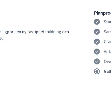
Planproc
Sta
jliggöra en ny fastighetsbildning och
Sam
g.
Gra
Ant
Öve
Gäl