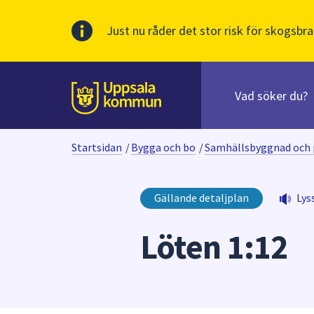
Just nu råder det stor risk för skogsbra
Sök
efter
huvudinnehåll
innehåll
Till sidans
på
webbplatsen.
Startsidan
/
Bygga och bo
/
Samhällsbyggnad och 
När
du
börjar
Gällande detaljplan
Lys
skriva
i
Löten 1:12
sökfältet
kommer
sökförslag
att
presenteras