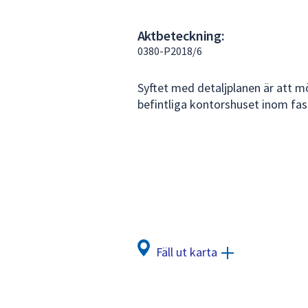
under
fältet.
Aktbeteckning:
Använd
0380-P2018/6
piltangenterna
för
Syftet med detaljplanen är att 
att
befintliga kontorshuset inom fas
navigera
mellan
sökförslagen
och
enter
för
att
välja
något
Fäll ut karta
av
dem.