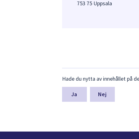
753 75 Uppsala
Lämna
Hade du nytta av innehållet på d
synpunkter
för
denna
Nej
sida