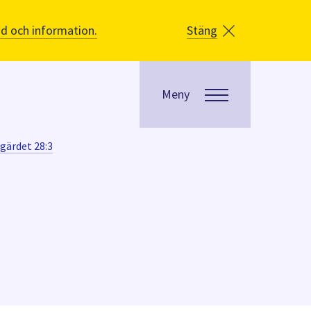
åd och information.
Stäng
Meny
gärdet 28:3