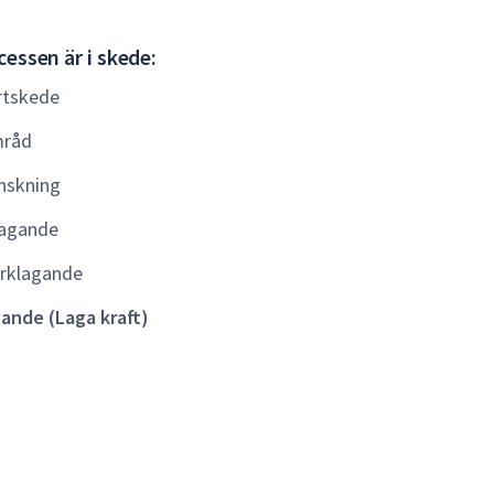
Gällande
essen är i skede:
(Laga
rtskede
kraft)
råd
nskning
agande
rklagande
lande (Laga kraft)