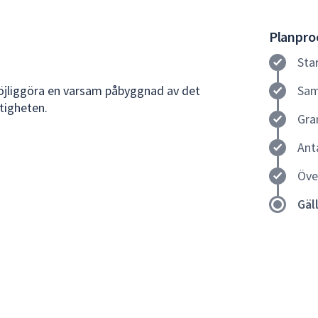
Planproc
Sta
möjliggöra en varsam påbyggnad av det
Sam
tigheten.
Gra
Ant
Öve
Gäl