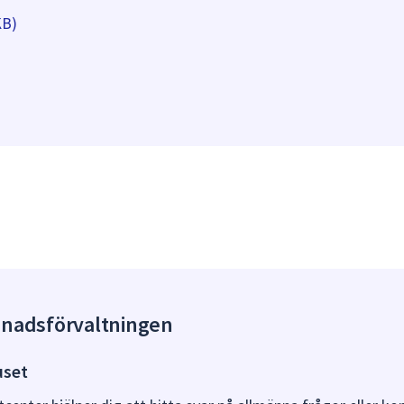
KB)
gnadsförvaltningen
uset