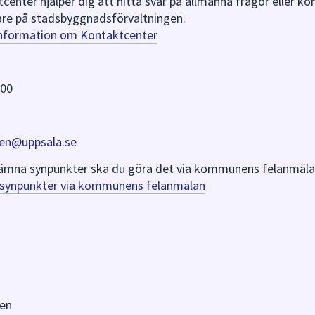
nter hjälper dig att hitta svar på allmänna frågor eller k
re på stadsbyggnadsförvaltningen.
information om Kontaktcenter
 00
en@uppsala.se
er lämna synpunkter ska du göra det via kommunens felanmäla
a synpunkter via kommunens felanmälan
en