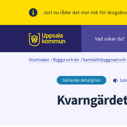
Just nu råder det stor risk för skogsbra
Sök
efter
huvudinnehåll
innehåll
Till sidans
på
webbplatsen.
Startsidan
/
Bygga och bo
/
Samhällsbyggnad och 
När
du
börjar
Gällande detaljplan
Lys
skriva
i
Kvarngärdet
sökfältet
kommer
sökförslag
att
presenteras