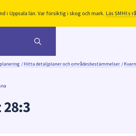
nd i Uppsala län. Var försiktig i skog och mark.
Läs SMHI:s r
planering
/
Hitta detaljplaner och områdesbestämmelser
/
Kvarn
sna
 28:3